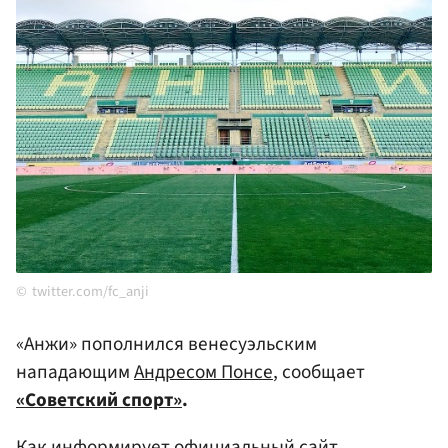
twitter.com/fc_anji
«Анжи» пополнился венесуэльским
нападающим
Андресом Понсе
, сообщает
«Советский спорт»
.
Как информирует официальный сайт