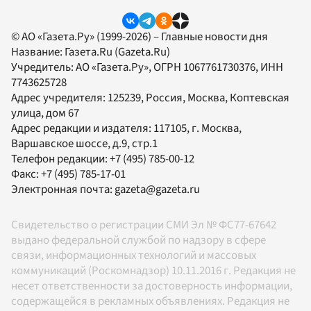
© АО «Газета.Ру» (1999-2026) – Главные новости дня
Название:
Газета.Ru
(Gazeta.Ru)
Учредитель:
АО «Газета.Ру»
, ОГРН 1067761730376, ИНН
7743625728
Адрес учредителя: 125239, Россия, Москва, Коптевская
улица, дом 67
Адрес редакции и издателя:
117105
, г.
Москва
,
Варшавское шоссе, д.9, стр.1
Телефон редакции:
+7 (495) 785-00-12
Факс:
+7 (495) 785-17-01
Электронная почта:
gazeta@gazeta.ru
Свидетельство о регистрации СМИ Эл № ФС77-67642
выдано федеральной службой по надзору в сфере
связи, информационных технологий и массовых
коммуникаций (Роскомнадзор) 10.11.2016 г. Редакция не
несет ответственности за достоверность информации,
содержащейся в рекламных объявлениях. Редакция не