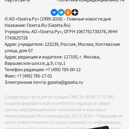
Карта сайта
Политика конфиденциальности
© АО «Газета.Ру» (1999-2026) – Главные новости дня
Название:
Газета.Ru
(Gazeta.Ru)
Учредитель:
АО «Газета.Ру»
, ОГРН 1067761730376, ИНН
7743625728
Адрес учредителя: 125239, Россия, Москва, Коптевская
улица, дом 67
Адрес редакции и издателя:
117105
, г.
Москва
,
Варшавское шоссе, д.9, стр.1
Телефон редакции:
+7 (495) 785-00-12
Факс:
+7 (495) 785-17-01
Электронная почта:
gazeta@gazeta.ru
Свидетельство о регистрации СМИ Эл № ФС77-67642
выдано федеральной службой по надзору в сфере
связи, информационных технологий и массовых
коммуникаций (Роскомнадзор) 10.11.2016 г. Редакция не
несет ответственности за достоверность информации,
содержащейся в рекламных объявлениях. Редакция не