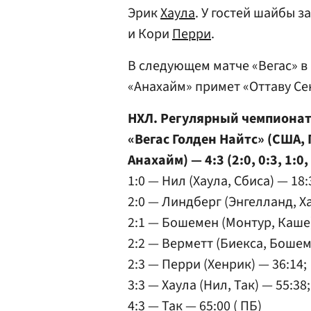
Эрик
Хаула
. У гостей шайбы 
и Кори
Перри
.
В следующем матче «Вегас» в 
«Анахайм» примет «Оттаву Се
НХЛ. Регулярный чемпиона
«Вегас Голден Найтс» (США,
Анахайм) — 4:3 (2:0, 0:3, 1:0, 
1:0 — Нил (Хаула, Сбиса) — 18:
2:0 — Линдберг (Энгелланд, Ха
2:1 — Бошемен (Монтур, Каше)
2:2 — Верметт (Биекса, Бошеме
2:3 — Перри (Хенрик) — 36:14;
3:3 — Хаула (Нил, Так) — 55:38;
4:3 — Так — 65:00 ( ПБ)