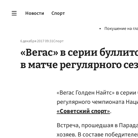
Новости
Спорт
Покушение на гл
6 декабря 2017 09:31
Спорт
«Вегас» в серии булли
в матче регулярного се
«Вегас Голден Найтс» в серии
регулярного чемпионата Нац
«Советский спорт»
.
Встреча, прошедшая в Парадай
хозяев. В составе победител