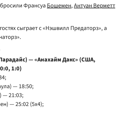
забросили Франсуа
Бошемен
,
Антуан Верметт
гостях сыграет с «Нэшвилл Предаторз», а
наторз».
т
 Парадайс) — «Анахайм Дакс» (США,
0:0, 1:0)
34;
ула) — 18:50;
 — 21:03;
н) — 25:02 (5x4);