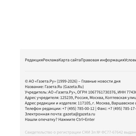
Редакция
Реклама
Карта сайта
Правовая информация
Услов
© АО «Газета.Ру» (1999-2026) – Главные новости дня
Название:
Газета.Ru
(Gazeta.Ru)
Учредитель:
АО «Газета.Ру»
, ОГРН 1067761730376, ИНН 7743
Адрес учредителя: 125239, Россия, Москва, Коптевская улиц
Адрес редакции и издателя:
117105
, г.
Москва
,
Варшавское шо
Телефон редакции:
+7 (495) 785-00-12
| Факс:
+7 (495) 785-17
Электронная почта:
gazeta@gazeta.ru
Нашли опечатку? Нажмите Ctrl+Enter
Свидетельство о регистрации СМИ Эл № ФС77-67642 выда