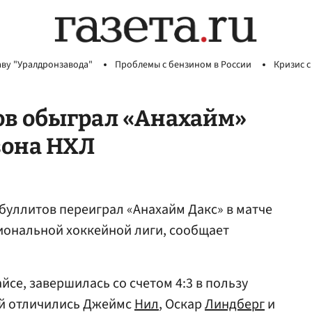
аву "Уралдронзавода"
Проблемы с бензином в России
Кризис с
тов обыграл «Анахайм»
зона НХЛ
 буллитов переиграл «Анахайм Дакс» в матче
иональной хоккейной лиги, сообщает
се, завершилась со счетом 4:3 в пользу
ей отличились Джеймс
Нил
, Оскар
Линдберг
и