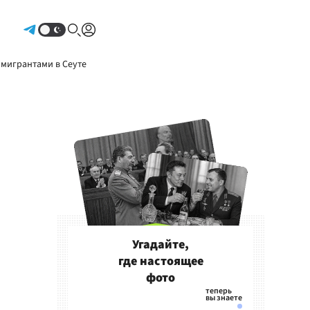
Авторизоваться
 мигрантами в Сеуте
Угадайте,
где настоящее
фото