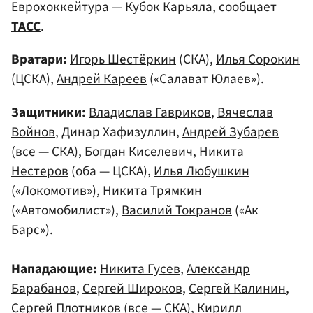
Еврохоккейтура — Кубок Карьяла, сообщает
ТАСС
.
Вратари:
Игорь Шестёркин
(СКА),
Илья Сорокин
(ЦСКА),
Андрей Кареев
(«Салават Юлаев»).
Защитники:
Владислав Гавриков
,
Вячеслав
Войнов
, Динар Хафизуллин,
Андрей Зубарев
(все — СКА),
Богдан Киселевич
,
Никита
Нестеров
(оба — ЦСКА),
Илья Любушкин
(«Локомотив»),
Никита Трямкин
(«Автомобилист»),
Василий Токранов
(«Ак
Барс»).
Нападающие:
Никита Гусев
,
Александр
Барабанов
,
Сергей Широков
,
Сергей Калинин
,
Сергей Плотников
(все — СКА),
Кирилл