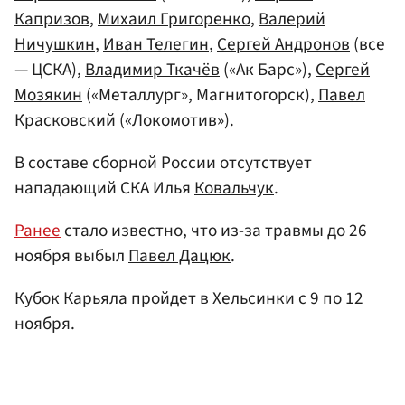
Капризов
,
Михаил Григоренко
,
Валерий
Ничушкин
,
Иван Телегин
,
Сергей Андронов
(все
— ЦСКА),
Владимир Ткачёв
(«Ак Барс»),
Сергей
Мозякин
(«Металлург», Магнитогорск),
Павел
Красковский
(«Локомотив»).
В составе сборной России отсутствует
нападающий СКА Илья
Ковальчук
.
Ранее
стало известно, что из-за травмы до 26
ноября выбыл
Павел Дацюк
.
Кубок Карьяла пройдет в Хельсинки с 9 по 12
ноября.