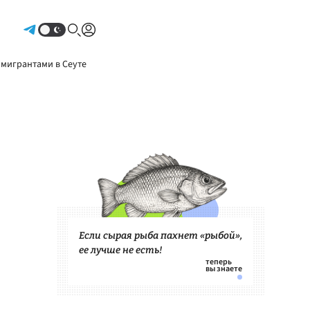
Авторизоваться
 мигрантами в Сеуте
Если сырая рыба пахнет «рыбой»,
ее лучше не есть!