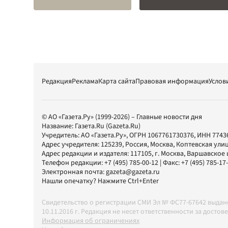
Редакция
Реклама
Карта сайта
Правовая информация
Услов
© АО «Газета.Ру» (1999-2026) – Главные новости дня
Название:
Газета.Ru
(Gazeta.Ru)
Учредитель:
АО «Газета.Ру»
, ОГРН 1067761730376, ИНН 7743
Адрес учредителя: 125239, Россия, Москва, Коптевская улиц
Адрес редакции и издателя:
117105
, г.
Москва
,
Варшавское шо
Телефон редакции:
+7 (495) 785-00-12
| Факс:
+7 (495) 785-17
Электронная почта:
gazeta@gazeta.ru
Нашли опечатку? Нажмите Ctrl+Enter
Свидетельство о регистрации СМИ Эл № ФС77-67642 выда
10.11.2016 г. Редакция не несет ответственности за дос
Информация об ограничениях