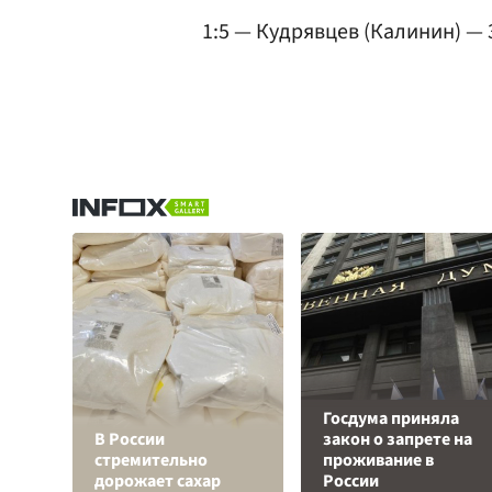
1:5 — Кудрявцев (Калинин) — 3
Госдума приняла
В России
закон о запрете на
стремительно
проживание в
дорожает сахар
России