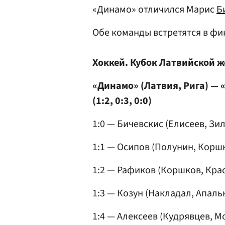
«Динамо» отличился Марис
Б
Обе команды встретятся в фин
Хоккей. Кубок Латвийской ж
«Динамо» (Латвия, Рига) — «
(1:2, 0:3, 0:0)
1:0 — Бичевскис (Елисеев, Зиле
1:1 — Осипов (Полунин, Коршко
1:2 — Рафиков (Коршков, Крас
1:3 — Козун (Накладал, Апальк
1:4 — Алексеев (Кудрявцев, Мо