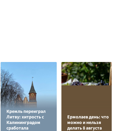
Кремль переиграл
Л
Литву: хитрость с
Ермолаев день: что
з
Калининградом
можно и нельзя
в
сработала
делать 8 августа
р