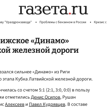
аву "Уралдронзавода"
Проблемы с бензином в России
Кризис с
рижское «Динамо»
кой железной дороги
зался сильнее «Динамо» из Риги
о этапа Кубка Латвийской железной дороги.
илась со счетом 5:1 (2:1, 3:0, 0:0) в пользу
ами отметились
Денис Осипов
, Рушан
нис
Алексеев
и
Павел Кудрявцев
. В составе