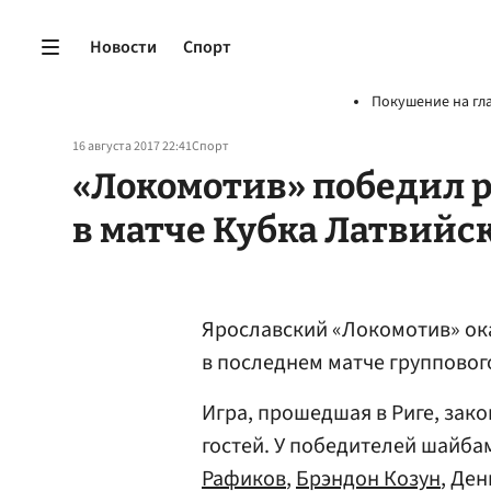
Новости
Спорт
Покушение на гл
16 августа 2017 22:41
Спорт
«Локомотив» победил 
в матче Кубка Латвийс
Ярославский «Локомотив» ока
в последнем матче групповог
Игра, прошедшая в Риге, законч
гостей. У победителей шайб
Рафиков
,
Брэндон Козун
, Де