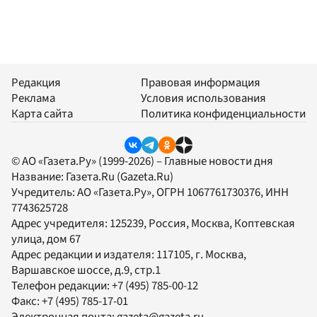
Редакция
Правовая информация
Реклама
Условия использования
Карта сайта
Политика конфиденциальности
© АО «Газета.Ру» (1999-2026) – Главные новости дня
Название:
Газета.Ru
(Gazeta.Ru)
Учредитель:
АО «Газета.Ру»
, ОГРН 1067761730376, ИНН
7743625728
Адрес учредителя: 125239, Россия, Москва, Коптевская
улица, дом 67
Адрес редакции и издателя:
117105
, г.
Москва
,
Варшавское шоссе, д.9, стр.1
Телефон редакции:
+7 (495) 785-00-12
Факс:
+7 (495) 785-17-01
Электронная почта:
gazeta@gazeta.ru