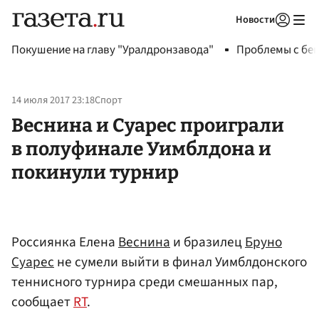
Новости
Авторизоваться
Покушение на главу "Уралдронзавода"
Проблемы с бен
14 июля 2017 23:18
Спорт
Веснина и Суарес проиграли
в полуфинале Уимблдона и
покинули турнир
Россиянка Елена
Веснина
и бразилец
Бруно
Суарес
не сумели выйти в финал Уимблдонского
теннисного турнира среди смешанных пар,
сообщает
RT
.