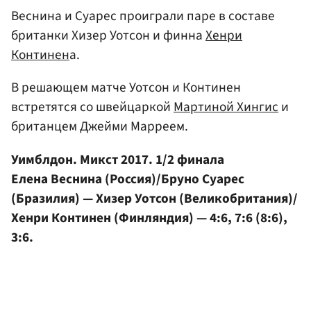
Веснина и Суарес проиграли паре в составе
британки Хизер Уотсон и финна
Хенри
Континен
а.
В решающем матче Уотсон и Континен
встретятся со швейцаркой
Мартиной Хингис
и
британцем Джейми Марреем.
Уимблдон. Микст 2017. 1/2 финала
Елена Веснина (Россия)/Бруно Суарес
(Бразилия) — Хизер Уотсон (Великобритания)/
Хенри Континен (Финляндия) — 4:6, 7:6 (8:6),
3:6.