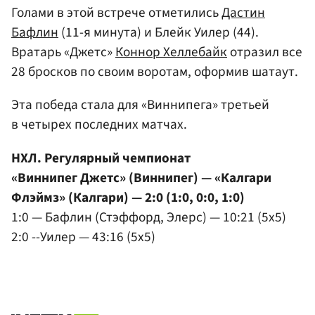
Голами в этой встрече отметились
Дастин
Бафлин
(11-я минута) и Блейк Уилер (44).
Вратарь «Джетс»
Коннор Хеллебайк
отразил все
28 бросков по своим воротам, оформив шатаут.
Эта победа стала для «Виннипега» третьей
в четырех последних матчах.
НХЛ. Регулярный чемпионат
«Виннипег Джетс» (Виннипег) — «Калгари
Флэймз» (Калгари) — 2:0 (1:0, 0:0, 1:0)
1:0 — Бафлин (Стэффорд, Элерс) — 10:21 (5x5)
2:0 --Уилер — 43:16 (5x5)