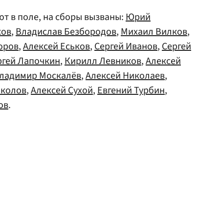
ют в поле, на сборы вызваны:
Юрий
ков
,
Владислав Безбородов
,
Михаил Вилков
,
оров
,
Алексей Еськов
,
Сергей Иванов
,
Сергей
ргей Лапочкин
,
Кирилл Левников
,
Алексей
ладимир Москалёв
,
Алексей Николаев
,
околов
,
Алексей Сухой
,
Евгений Турбин
,
ов
.