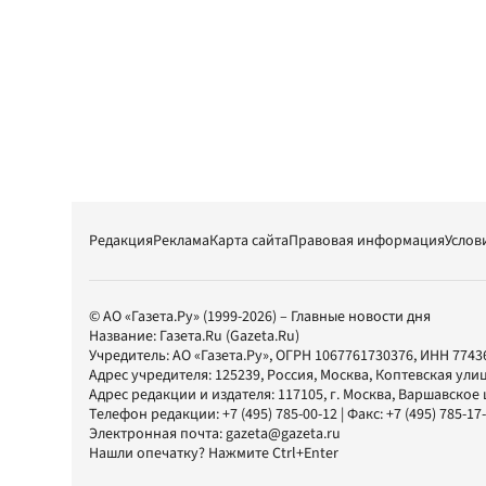
Редакция
Реклама
Карта сайта
Правовая информация
Услов
© АО «Газета.Ру» (1999-2026) – Главные новости дня
Название:
Газета.Ru
(Gazeta.Ru)
Учредитель:
АО «Газета.Ру»
, ОГРН 1067761730376, ИНН 7743
Адрес учредителя: 125239, Россия, Москва, Коптевская улиц
Адрес редакции и издателя:
117105
, г.
Москва
,
Варшавское шо
Телефон редакции:
+7 (495) 785-00-12
| Факс:
+7 (495) 785-17
Электронная почта:
gazeta@gazeta.ru
Нашли опечатку? Нажмите Ctrl+Enter