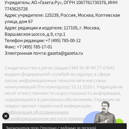
Учредитель:
АО «Газета.Ру»
, ОГРН 1067761730376, ИНН
7743625728
Адрес учредителя: 125239, Россия, Москва, Коптевская
улица, дом 67
Адрес редакции и издателя:
117105
, г.
Москва
,
Варшавское шоссе, д.9, стр.1
Телефон редакции:
+7 (495) 785-00-12
Факс:
+7 (495) 785-17-01
Электронная почта:
gazeta@gazeta.ru
Свидетельство о регистрации СМИ Эл № ФС77-67642
выдано федеральной службой по надзору в сфере
связи, информационных технологий и массовых
коммуникаций (Роскомнадзор) 10.11.2016 г. Редакция не
несет ответственности за достоверность информации,
содержащейся в рекламных объявлениях. Редакция не
предоставляет справочной информации.
Информация об ограничениях
На информационном ресурсе применяются
рекомендательные технологии в соответствии с
Знаменитая поза Сталина с ладонью за пазухой