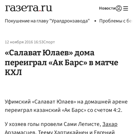
Новости
Авторизоваться
Покушение на главу "Уралдронзавода"
Проблемы с бен
12 ноября 2016 16:53
Спорт
«Салават Юлаев» дома
переиграл «Ак Барс» в матче
КХЛ
Уфимский «Салават Юлаев» на домашней арене
переиграл казанский «Ак Барс» со счетом 4:2.
У хозяев голы провели Сами Леписте,
Захар
Арзамасцев
,
Теему Хартикайнен
и
Евгений