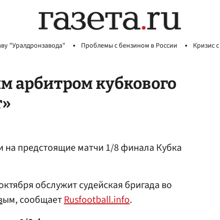
аву "Уралдронзавода"
Проблемы с бензином в России
Кризис с
м арбитром кубкового
т»
 на предстоящие матчи 1/8 финала Кубка
октября обслужит судейская бригада во
в
ым, сообщает
Rusfootball.info
.