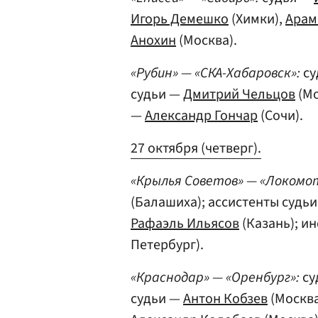
Игорь Демешко
(Химки),
Арам
Анохин
(Москва).
«Рубин» — «СКА-Хабаровск»:
су
судьи —
Дмитрий Чельцов
(Мо
—
Александр Гончар
(Сочи).
27 октября (четверг).
«Крылья Советов» — «Локомо
(Балашиха); ассистенты судь
Рафаэль Ильясов
(Казань); и
Петербург).
«Краснодар» — «Оренбург»:
су
судьи —
Антон Кобзев
(Москва