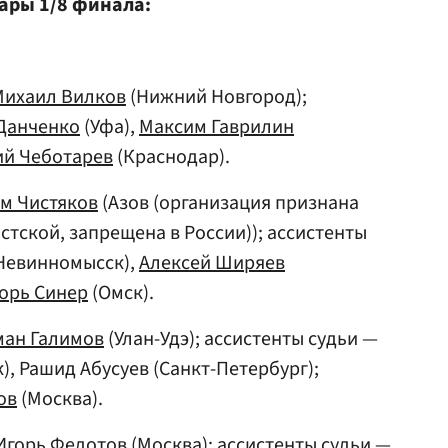
ары 1/8 финала:
Михаил Вилков
(Нижний Новгород);
Данченко
(Уфа),
Максим Гаврилин
й Чеботарев
(Краснодар).
м Чистяков
(Азов (организация признана
тской, запрещена в России)); ассистенты
Невинномысск),
Алексей Ширяев
орь Синер
(Омск).
ман Галимов
(Улан-Удэ); ассистенты судьи —
, Рашид Абусуев (Санкт-Петербург);
ов
(Москва).
Игорь Федотов
(Москва); ассистенты судьи —