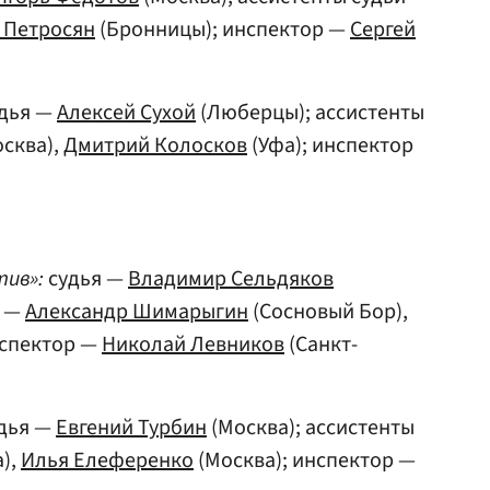
 Петросян
(Бронницы); инспектор —
Сергей
дья —
Алексей Сухой
(Люберцы); ассистенты
сква),
Дмитрий Колосков
(Уфа); инспектор
тив»:
судья —
Владимир Сельдяков
и —
Александр Шимарыгин
(Сосновый Бор),
нспектор —
Николай Левников
(Санкт-
дья —
Евгений Турбин
(Москва); ассистенты
),
Илья Елеференко
(Москва); инспектор —