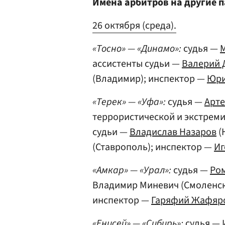
Имена арбитров на другие п
26 октября (среда).
«Тосно» — «Динамо»:
судья —
ассистенты судьи —
Валерий 
(Владимир); инспектор —
Юри
«Терек» — «Уфа»:
судья —
Арте
террористической и экстремис
судьи —
Владислав Назаров
(
(Ставрополь); инспектор —
Иг
«Амкар» — «Урал»:
судья —
Ро
Владимир Миневич (Смоленск)
инспектор —
Гаряфий Жафяр
«Енисей» — «Сибирь»:
судья —