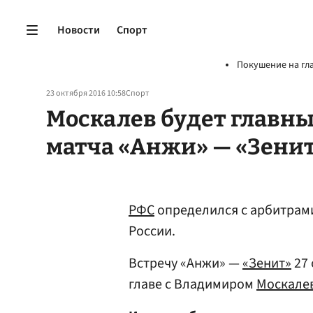
Новости
Спорт
Покушение на гл
23 октября 2016 10:58
Спорт
Москалев будет главны
матча «Анжи» — «Зени
РФС
определился с арбитрами
России.
Встречу «Анжи» —
«Зенит»
27 
главе с Владимиром
Москале