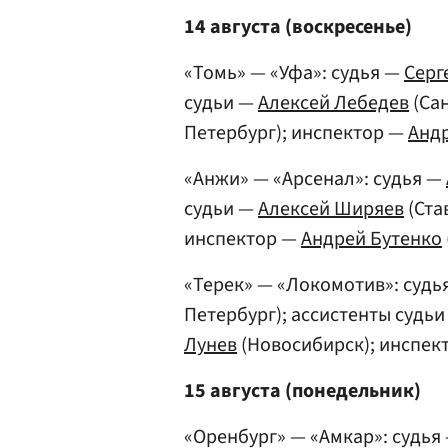
14 августа (воскресенье)
«Томь» — «Уфа»: судья —
Серг
судьи —
Алексей Лебедев
(Сан
Петербург); инспектор —
Андр
«Анжи» — «Арсенал»: судья —
судьи —
Алексей Ширяев
(Ста
инспектор —
Андрей Бутенко
«Терек» — «Локомотив»: судь
Петербург); ассистенты судь
Лунев
(Новосибирск); инспек
15 августа (понедельник)
«Оренбург» — «Амкар»: судья