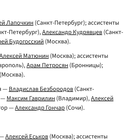
ей Лапочкин
(Санкт-Петербург); ассистенты
кт-Петербург),
Александр Кудрявцев
(Санкт-
ей Будогосский
(Москва).
Алексей Матюнин
(Москва); ассистенты
врополь),
Арам Петросян
(Бронницы);
(Москва).
я —
Владислав Безбородов
(Санкт-
и —
Максим Гаврилин
(Владимир),
Алексей
тор —
Александр Гончар
(Сочи).
 —
Алексей Еськов
(Москва); ассистенты