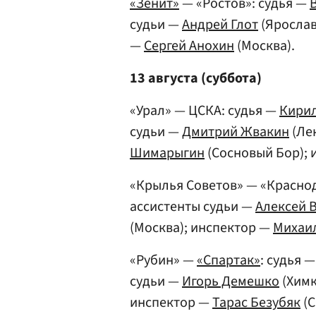
«Зенит»
— «Ростов»: судья —
судьи —
Андрей Глот
(Ярослав
—
Сергей Анохин
(Москва).
13 августа (суббота)
«Урал» — ЦСКА: судья —
Кири
судьи —
Дмитрий Жвакин
(Ле
Шимарыгин
(Сосновый Бор);
«Крылья Советов» — «Краснод
ассистенты судьи —
Алексей 
(Москва); инспектор —
Михаи
«Рубин» —
«Спартак»
: судья 
судьи —
Игорь Демешко
(Химк
инспектор —
Тарас Безубяк
(С