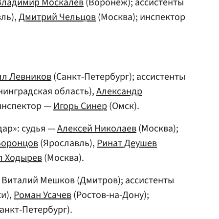
Владимир Москалев
(Воронеж); ассистенты
ль),
Дмитрий Чельцов
(Москва); инспектор
лл Левников
(Санкт-Петербург); ассистенты
нинградская область),
Александр
 инспектор —
Игорь Синер
(Омск).
ар»: судья —
Алексей Николаев
(Москва);
Воронцов
(Ярославль),
Ринат Деушев
л Ходырев
(Москва).
— Виталий Мешков (Дмитров); ассистенты
и),
Роман Усачев
(Ростов-на-Дону);
анкт-Петербург).