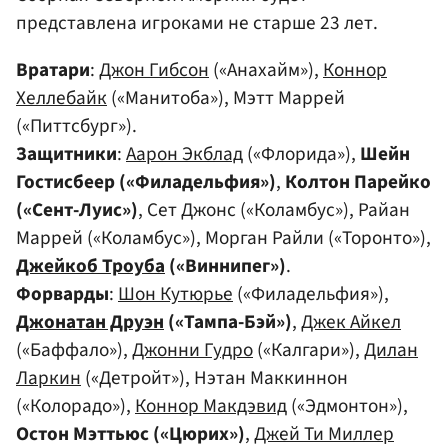
представлена игроками не старше 23 лет.
Вратари
:
Джон Гибсон
(«Анахайм»),
Коннор
Хеллебайк
(«Манитоба»), Мэтт Маррей
(«Питтсбург»).
Защитники
:
Аарон Экблад
(«Флорида»),
Шейн
Гостисбеер («Филадельфия»)
,
Колтон Парейко
(«Сент-Луис»)
, Сет Джонс («Коламбус»), Райан
Маррей («Коламбус»), Морган Райли («Торонто»),
Джейкоб Троуба
(«Виннипег»)
.
Форварды
:
Шон Кутюрье
(«Филадельфия»),
Джонатан Друэн
(«Тампа-Бэй»)
,
Джек Айкел
(«Баффало»),
Джонни Гудро
(«Калгари»),
Дилан
Ларкин
(«Детройт»), Нэтан Маккиннон
(«Колорадо»),
Коннор Макдэвид
(«Эдмонтон»),
Остон Мэттьюс («Цюрих»)
,
Джей Ти Миллер