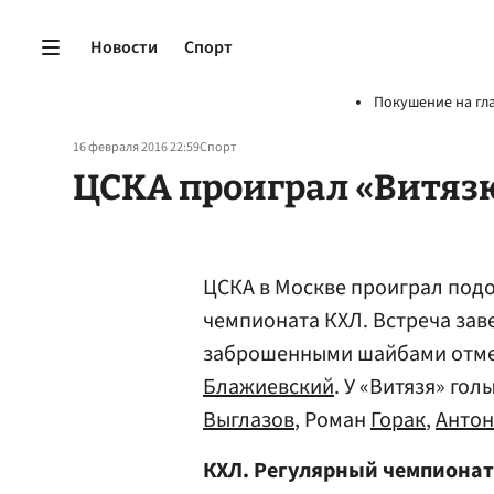
Новости
Спорт
Покушение на гл
16 февраля 2016 22:59
Спорт
ЦСКА проиграл «Витяз
ЦСКА в Москве проиграл подо
чемпионата КХЛ. Встреча заве
заброшенными шайбами отм
Блажиевский
. У «Витязя» гол
Выглазов
, Роман
Горак
,
Антон
КХЛ. Регулярный чемпионат