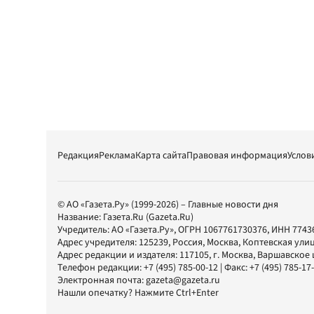
Редакция
Реклама
Карта сайта
Правовая информация
Услов
© АО «Газета.Ру» (1999-2026) – Главные новости дня
Название:
Газета.Ru
(Gazeta.Ru)
Учредитель:
АО «Газета.Ру»
, ОГРН 1067761730376, ИНН 7743
Адрес учредителя: 125239, Россия, Москва, Коптевская улиц
Адрес редакции и издателя:
117105
, г.
Москва
,
Варшавское шо
Телефон редакции:
+7 (495) 785-00-12
| Факс:
+7 (495) 785-17
Электронная почта:
gazeta@gazeta.ru
Нашли опечатку? Нажмите Ctrl+Enter