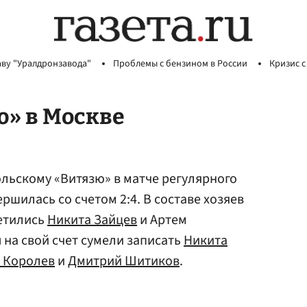
аву "Уралдронзавода"
Проблемы с бензином в России
Кризис с
ю» в Москве
льскому «Витязю» в матче регулярного
ршилась со счетом 2:4. В составе хозяев
етились
Никита Зайцев
и Артем
ы на свой счет сумели записать
Никита
 Королев
и
Дмитрий Шитиков
.