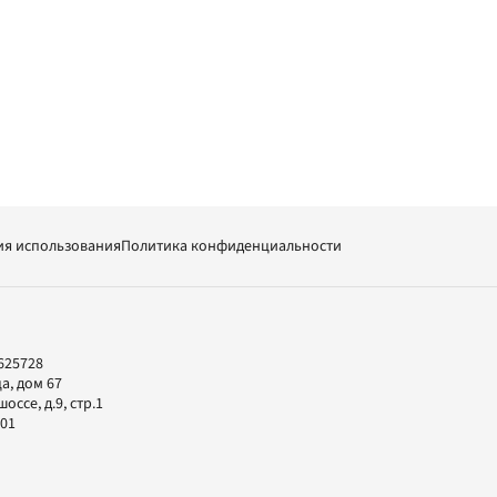
ия использования
Политика конфиденциальности
625728
а, дом 67
ссе, д.9, стр.1
-01