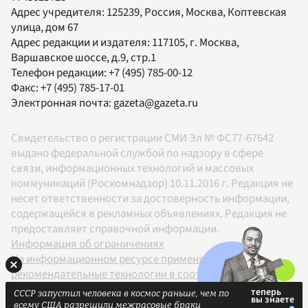
Адрес учредителя: 125239, Россия, Москва, Коптевская
улица, дом 67
Адрес редакции и издателя:
117105
, г.
Москва
,
Варшавское шоссе, д.9, стр.1
Телефон редакции:
+7 (495) 785-00-12
Факс:
+7 (495) 785-17-01
Электронная почта:
gazeta@gazeta.ru
Свидетельство о регистрации СМИ Эл № ФС77-67642
выдано федеральной службой по надзору в сфере
связи, информационных технологий и массовых
коммуникаций (Роскомнадзор) 10.11.2016 г. Редакция не
несет ответственности за достоверность информации,
содержащейся в рекламных объявлениях. Редакция не
предоставляет справочной информации.
Информация об ограничениях
На информационном ресурсе применяются
рекомендательные технологии в соответствии с
Правилами
СССР запустил человека в космос раньше, чем по
18+
всему США разрешили межрасовые браки