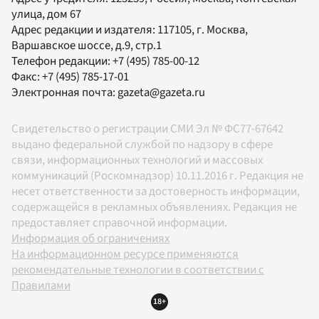
улица, дом 67
Адрес редакции и издателя:
117105
, г.
Москва
,
Варшавское шоссе, д.9, стр.1
Телефон редакции:
+7 (495) 785-00-12
Факс:
+7 (495) 785-17-01
Электронная почта:
gazeta@gazeta.ru
Свидетельство о регистрации СМИ Эл № ФС77-67642
выдано федеральной службой по надзору в сфере
связи, информационных технологий и массовых
коммуникаций (Роскомнадзор) 10.11.2016 г. Редакция не
несет ответственности за достоверность информации,
содержащейся в рекламных объявлениях. Редакция не
предоставляет справочной информации.
Информация об ограничениях
На информационном ресурсе применяются
рекомендательные технологии в соответствии с
Правилами
18+