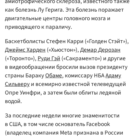
амиотрофического склероза, известного также
как болезнь Лу Герига. Эта болезнь поражает
двигательные центры головного мозга и
приводящего к параличу.
Баскетболисты Стефен Карри («Голден Стэйт»),
Джеймс Харден
(«Хьюстон»),
Демар Дерозан
(«Торонто»),
Руди Гэй
(«Сакраменто») и другие
в видеообращении бросили вызов президенту
страны Бараку
Обаме
, комиссару НБА
Адаму
Сильверу
и всемирно известной телеведущей
Опре Уинфри, а затем были облиты ледяной
водой.
За последние недели многие знаменитости
в США, в том числе основатель Facebook
(владелец компания Meta признана в России