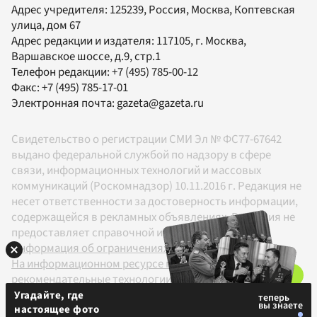
Адрес учредителя: 125239, Россия, Москва, Коптевская
улица, дом 67
Адрес редакции и издателя:
117105
, г.
Москва
,
Варшавское шоссе, д.9, стр.1
Телефон редакции:
+7 (495) 785-00-12
Факс:
+7 (495) 785-17-01
Электронная почта:
gazeta@gazeta.ru
Свидетельство о регистрации СМИ Эл № ФС77-67642
выдано федеральной службой по надзору в сфере
связи, информационных технологий и массовых
коммуникаций (Роскомнадзор) 10.11.2016 г. Редакция не
несет ответственности за достоверность информации,
содержащейся в рекламных объявлениях. Редакция не
предоставляет справочной информации.
Информация об ограничениях
На информационном ресурсе применяются
рекомендательные технологии в соответствии с
Правилами
Угадайте, где
настоящее фото
18+