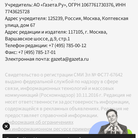
Учредитель:
АО «Газета.Ру»
, ОГРН 1067761730376, ИНН
7743625728
Адрес учредителя: 125239, Россия, Москва, Коптевская
улица, дом 67
Адрес редакции и издателя:
117105
, г.
Москва
,
Варшавское шоссе, д.9, стр.1
Телефон редакции:
+7 (495) 785-00-12
Факс:
+7 (495) 785-17-01
Электронная почта:
gazeta@gazeta.ru
Свидетельство о регистрации СМИ Эл № ФС77-67642
выдано федеральной службой по надзору в сфере
связи, информационных технологий и массовых
коммуникаций (Роскомнадзор) 10.11.2016 г. Редакция не
несет ответственности за достоверность информации,
содержащейся в рекламных объявлениях. Редакция не
предоставляет справочной информации.
Информация об ограничениях
На информационном ресурсе применяются
рекомендательные технологии в соответствии с