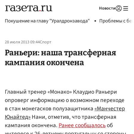
Новости
Авторизоваться
Покушение на главу "Уралдронзавода"
Проблемы с бен
28 июля 2013 09:44
Спорт
Раньери: наша трансферная
кампания окончена
Главный тренер «Монако» Клаудио Раньери
опроверг информацию о возможном переходе
в стан монегасков полузащитника
«Манчестер
Юнайтед»
Нани, отметив, что трансферная
кампания окончена.
Ранее сообщалось
об
интересе к 26-летнему португальцу со стороны