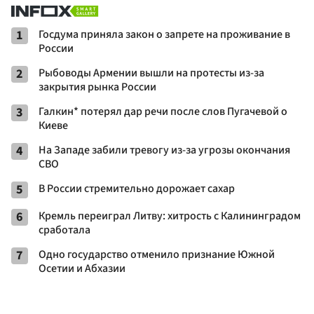
1
Госдума приняла закон о запрете на проживание в
России
2
Рыбоводы Армении вышли на протесты из-за
закрытия рынка России
3
Галкин* потерял дар речи после слов Пугачевой о
Киеве
4
На Западе забили тревогу из-за угрозы окончания
СВО
5
В России стремительно дорожает сахар
6
Кремль переиграл Литву: хитрость с Калининградом
сработала
7
Одно государство отменило признание Южной
Осетии и Абхазии