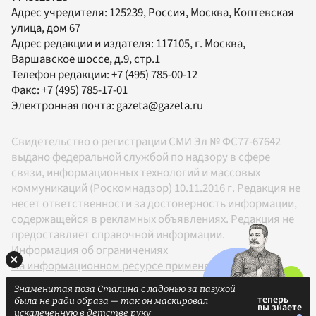
Адрес учредителя: 125239, Россия, Москва, Коптевская
улица, дом 67
Адрес редакции и издателя:
117105
, г.
Москва
,
Варшавское шоссе, д.9, стр.1
Телефон редакции:
+7 (495) 785-00-12
Факс:
+7 (495) 785-17-01
Электронная почта:
gazeta@gazeta.ru
Свидетельство о регистрации СМИ Эл № ФС77-67642
выдано федеральной службой по надзору в сфере
связи, информационных технологий и массовых
коммуникаций (Роскомнадзор) 10.11.2016 г. Редакция не
несет ответственности за достоверность информации,
содержащейся в рекламных объявлениях. Редакция не
предоставляет справочной информации.
Информация об ограничениях
На информационном ресурсе применяются
рекомендательные технологии в соответствии с
Знаменитая поза Сталина с ладонью за пазухой
Правилами
была не ради образа — так он маскировал
18+
искалеченную в детстве руку