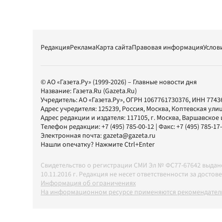
Редакция
Реклама
Карта сайта
Правовая информация
Услов
© АО «Газета.Ру» (1999-2026) – Главные новости дня
Название:
Газета.Ru
(Gazeta.Ru)
Учредитель:
АО «Газета.Ру»
, ОГРН 1067761730376, ИНН 7743
Адрес учредителя: 125239, Россия, Москва, Коптевская улиц
Адрес редакции и издателя:
117105
, г.
Москва
,
Варшавское шо
Телефон редакции:
+7 (495) 785-00-12
| Факс:
+7 (495) 785-17
Электронная почта:
gazeta@gazeta.ru
Нашли опечатку? Нажмите Ctrl+Enter
Свидетельство о регистрации СМИ Эл № ФС77-67642 выда
10.11.2016 г. Редакция не несет ответственности за дос
Информация об ограничениях
На информационном ресурсе применяются рекомендатель