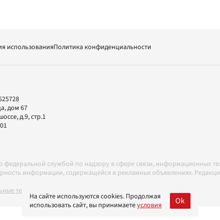
ия использования
Политика конфиденциальности
625728
а, дом 67
ссе, д.9, стр.1
-01
но федеральной службой по надзору в сфере связи, информационных т
товерность информации, содержащейся в рекламных объявлениях. Редак
ные технологии в соответствии с Правилами
На сайте используются cookies. Продолжая
Ok
использовать сайт, вы принимаете
условия