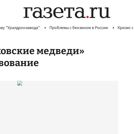
аву "Уралдронзавода"
Проблемы с бензином в России
Кризис с
ховские медведи»
твование