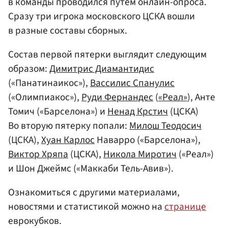
в команды проводился путем онлайн-опроса.
Сразу три игрока московского ЦСКА вошли
в разные составы сборных.
Состав первой пятерки выглядит следующим
образом:
Димитрис Диамантидис
(«Панатинаикос»),
Вассилис Спанулис
(«Олимпиакос»),
Руди Фернандес
(
«Реал»
), Анте
Томич («Барселона») и
Ненад Крстич
(ЦСКА)
Во вторую пятерку попали:
Милош Теодосич
(ЦСКА),
Хуан Карлос
Наварро («Барселона»),
Виктор Хряпа
(ЦСКА),
Никола Миротич
(«Реал»)
и Шон Джеймс («Маккаби Тель-Авив»).
Ознакомиться с другими материалами,
новостями и статистикой можно на
странице
еврокубков.