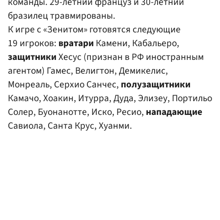
команды. 29-летний француз и 30-летний
бразилец травмированы.
К игре с «Зенитом» готовятся следующие
19 игроков:
вратари
Камени, Кабальеро,
защитники
Хесус (признан в РФ иностранным
агентом) Гамес, Велигтон, Демикелис,
Монреаль, Серхио Санчес,
полузащитники
Камачо, Хоакин, Итурра, Дуда, Элизеу, Портильо
Солер, Буонанотте, Иско, Ресио,
нападающие
Савиола, Санта Крус, Хуанми.