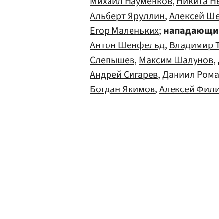
Михаил Науменков
,
Никита Н
Альберт Яруллин
,
Алексей Ш
Егор Маленьких
;
нападающи
Антон Шенфельд
,
Владимир 
Слепышев
,
Максим Шалунов
,
Андрей Сигарев
, Даниил Ром
Богдан Якимов
,
Алексей Фил