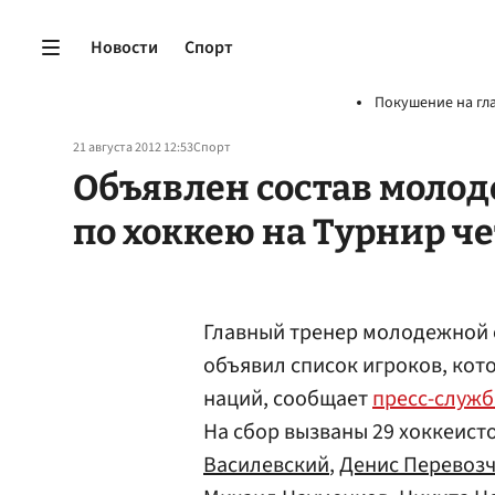
Новости
Спорт
Покушение на гл
21 августа 2012 12:53
Спорт
Объявлен состав моло
по хоккею на Турнир ч
Главный тренер молодежной 
объявил список игроков, кото
наций, сообщает
пресс-служб
На сбор вызваны 29 хоккеист
Василевский
,
Денис Перевоз