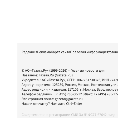
Редакция
Реклама
Карта сайта
Правовая информация
Услов
© АО «Газета.Ру» (1999-2026) – Главные новости дня
Название:
Газета.Ru
(Gazeta.Ru)
Учредитель:
АО «Газета.Ру»
, ОГРН 1067761730376, ИНН 7743
Адрес учредителя: 125239, Россия, Москва, Коптевская улиц
Адрес редакции и издателя:
117105
, г.
Москва
,
Варшавское шо
Телефон редакции:
+7 (495) 785-00-12
| Факс:
+7 (495) 785-17
Электронная почта:
gazeta@gazeta.ru
Нашли опечатку? Нажмите Ctrl+Enter
Свидетельство о регистрации СМИ Эл № ФС77-67642 выда