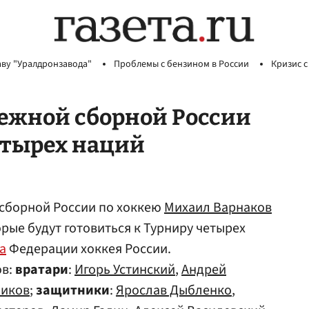
аву "Уралдронзавода"
Проблемы с бензином в России
Кризис с
дежной сборной России
етырех наций
сборной России по хоккею
Михаил Варнаков
рые будут готовиться к Турниру четырех
а
Федерации хоккея России.
ов:
вратари
:
Игорь Устинский
,
Андрей
чиков
;
защитники
:
Ярослав Дыбленко
,