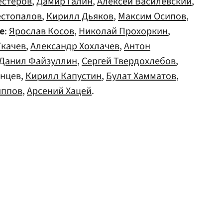
естеров
,
Дамир Галин
,
Алексей Василевский
,
естопалов
,
Кирилл Дьяков
,
Максим Осипов
,
е
:
Ярослав Косов
,
Николай Прохоркин
,
Ткачев
,
Александр Хохлачев
,
Антон
Данил Файзуллин
,
Сергей Твердохлебов
,
анцев,
Кирилл Капустин
,
Булат Хамматов
,
иппов
,
Арсений Хацей
.