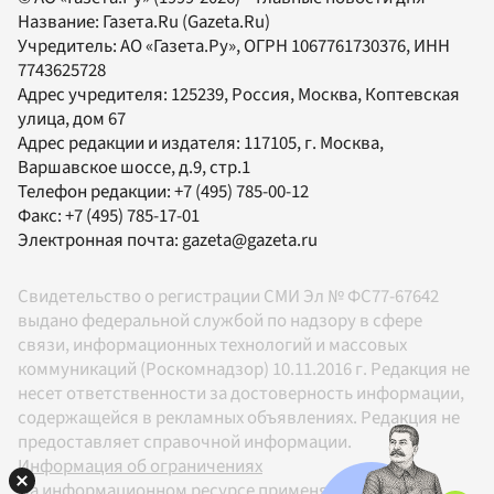
Название:
Газета.Ru
(Gazeta.Ru)
Учредитель:
АО «Газета.Ру»
, ОГРН 1067761730376, ИНН
7743625728
Адрес учредителя: 125239, Россия, Москва, Коптевская
улица, дом 67
Адрес редакции и издателя:
117105
, г.
Москва
,
Варшавское шоссе, д.9, стр.1
Телефон редакции:
+7 (495) 785-00-12
Факс:
+7 (495) 785-17-01
Электронная почта:
gazeta@gazeta.ru
Свидетельство о регистрации СМИ Эл № ФС77-67642
выдано федеральной службой по надзору в сфере
связи, информационных технологий и массовых
коммуникаций (Роскомнадзор) 10.11.2016 г. Редакция не
несет ответственности за достоверность информации,
содержащейся в рекламных объявлениях. Редакция не
предоставляет справочной информации.
Информация об ограничениях
На информационном ресурсе применяются