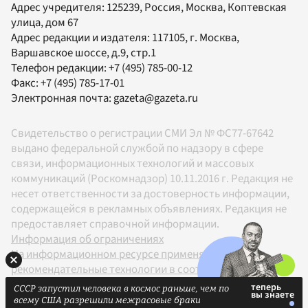
Адрес учредителя: 125239, Россия, Москва, Коптевская
улица, дом 67
Адрес редакции и издателя:
117105
, г.
Москва
,
Варшавское шоссе, д.9, стр.1
Телефон редакции:
+7 (495) 785-00-12
Факс:
+7 (495) 785-17-01
Электронная почта:
gazeta@gazeta.ru
Свидетельство о регистрации СМИ Эл № ФС77-67642
выдано федеральной службой по надзору в сфере
связи, информационных технологий и массовых
коммуникаций (Роскомнадзор) 10.11.2016 г. Редакция не
несет ответственности за достоверность информации,
содержащейся в рекламных объявлениях. Редакция не
предоставляет справочной информации.
Информация об ограничениях
На информационном ресурсе применяются
рекомендательные технологии в соответствии с
Правилами
СССР запустил человека в космос раньше, чем по
18+
всему США разрешили межрасовые браки