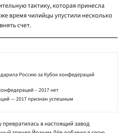
ительную тактику, которая принесла
о же время чилийцы упустили несколько
нять счет.
одарила Россию за Кубок конфедераций
конфедераций – 2017 нет
аций — 2017 признан успешным
 превратилась в настоящий завод
авный тренер
Йоахим Лёв
добавил в свою