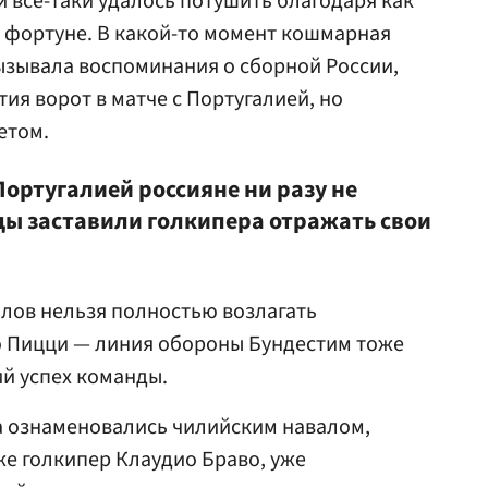
 все-таки удалось потушить благодаря как
и фортуне. В какой-то момент кошмарная
ызывала воспоминания о сборной России,
ия ворот в матче с Португалией, но
етом.
 Португалией россияне ни разу не
цы заставили голкипера отражать свои
олов нельзя полностью возлагать
о Пицци — линия обороны Бундестим тоже
й успех команды.
а ознаменовались чилийским навалом,
же голкипер Клаудио Браво, уже