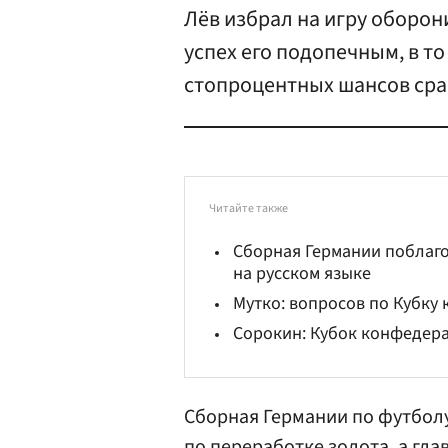
Лёв избрал на игру оборон
успех его подопечным, в т
стопроцентных шансов срав
Читайте также
Сборная Германии поблаг
на русском языке
Мутко: вопросов по Кубку 
Сорокин: Кубок конфедер
Сборная Германии по футболу
по переработке золота, а гл