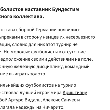
тболистов наставник Бундестим
ного коллектива.
состава сборной Германии появились
преками в сторону немцев их несерьезного
ций, словно для них этот турнир не
. Но молодые футболисты в отсутствие
редположение своими действиями на поле,
онную железную дисциплину, командный
ание выиграть золото.
сильнейших футболистов на турнир
енствовал лучший игрок мира
Криштиану
обой
Артуро Видаль
,
Алексис Санчес
и
озлагала надежды на Чичарито.