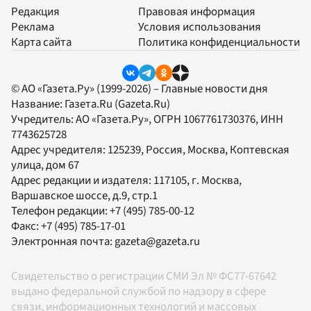
Редакция
Правовая информация
Реклама
Условия использования
Карта сайта
Политика конфиденциальности
© АО «Газета.Ру» (1999-2026) – Главные новости дня
Название:
Газета.Ru
(Gazeta.Ru)
Учредитель:
АО «Газета.Ру»
, ОГРН 1067761730376, ИНН
7743625728
Адрес учредителя: 125239, Россия, Москва, Коптевская
улица, дом 67
Адрес редакции и издателя:
117105
, г.
Москва
,
Варшавское шоссе, д.9, стр.1
Телефон редакции:
+7 (495) 785-00-12
Факс:
+7 (495) 785-17-01
Электронная почта:
gazeta@gazeta.ru
Свидетельство о регистрации СМИ Эл № ФС77-67642
выдано федеральной службой по надзору в сфере
связи, информационных технологий и массовых