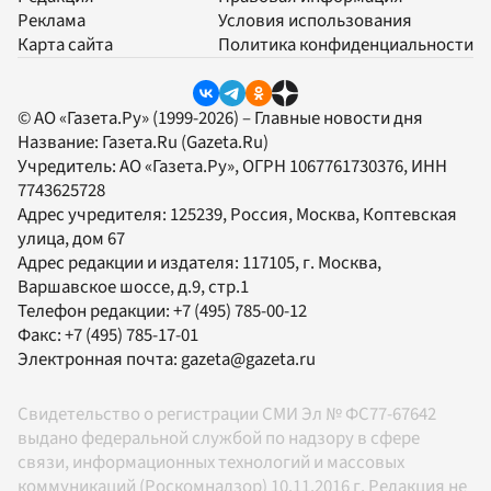
Реклама
Условия использования
Карта сайта
Политика конфиденциальности
© АО «Газета.Ру» (1999-2026) – Главные новости дня
Название:
Газета.Ru
(Gazeta.Ru)
Учредитель:
АО «Газета.Ру»
, ОГРН 1067761730376, ИНН
7743625728
Адрес учредителя: 125239, Россия, Москва, Коптевская
улица, дом 67
Адрес редакции и издателя:
117105
, г.
Москва
,
Варшавское шоссе, д.9, стр.1
Телефон редакции:
+7 (495) 785-00-12
Факс:
+7 (495) 785-17-01
Электронная почта:
gazeta@gazeta.ru
Свидетельство о регистрации СМИ Эл № ФС77-67642
выдано федеральной службой по надзору в сфере
связи, информационных технологий и массовых
коммуникаций (Роскомнадзор) 10.11.2016 г. Редакция не