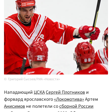
Григорий Сысоев/РИА «Новости»
Нападающий
ЦСКА
Сергей Плотников
и
форвард ярославского
«Локомотива»
Артем
Анисимов
не полетели со
сборной России