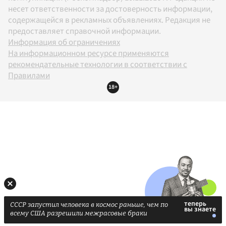
несет ответственности за достоверность информации,
содержащейся в рекламных объявлениях. Редакция не
предоставляет справочной информации.
Информация об ограничениях
На информационном ресурсе применяются
рекомендательные технологии в соответствии с
Правилами
18+
СССР запустил человека в космос раньше, чем по
всему США разрешили межрасовые браки