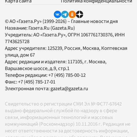
Карта сайта
Политика конфиденциальности
© АО «Газета.Ру» (1999-2026) – Главные новости дня
Название:
Газета.Ru
(Gazeta.Ru)
Учредитель:
АО «Газета.Ру»
, ОГРН 1067761730376, ИНН
7743625728
Адрес учредителя: 125239, Россия, Москва, Коптевская
улица, дом 67
Адрес редакции и издателя:
117105
, г.
Москва
,
Варшавское шоссе, д.9, стр.1
Телефон редакции:
+7 (495) 785-00-12
Факс:
+7 (495) 785-17-01
Электронная почта:
gazeta@gazeta.ru
Свидетельство о регистрации СМИ Эл № ФС77-67642
выдано федеральной службой по надзору в сфере
связи, информационных технологий и массовых
коммуникаций (Роскомнадзор) 10.11.2016 г. Редакция не
несет ответственности за достоверность информации,