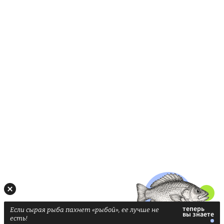
Если сырая рыба пахнет «рыбой», ее лучше не
есть!