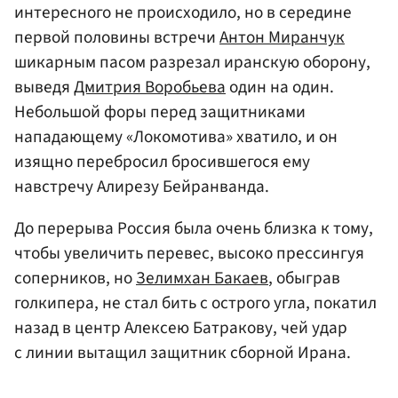
интересного не происходило, но в середине
первой половины встречи
Антон Миранчук
шикарным пасом разрезал иранскую оборону,
выведя
Дмитрия Воробьева
один на один.
Небольшой форы перед защитниками
нападающему «Локомотива» хватило, и он
изящно перебросил бросившегося ему
навстречу Алирезу Бейранванда.
До перерыва Россия была очень близка к тому,
чтобы увеличить перевес, высоко прессингуя
соперников, но
Зелимхан Бакаев
, обыграв
голкипера, не стал бить с острого угла, покатил
назад в центр Алексею Батракову, чей удар
с линии вытащил защитник сборной Ирана.