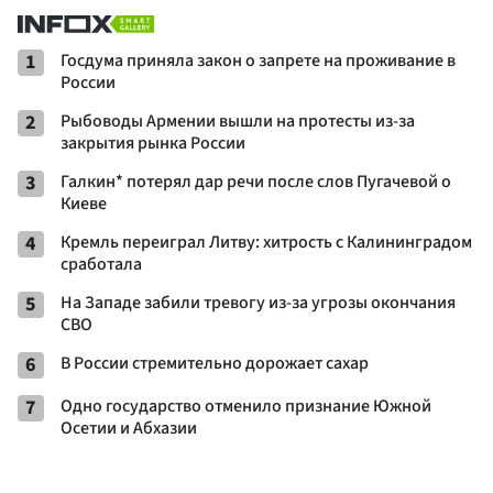
1
Госдума приняла закон о запрете на проживание в
России
2
Рыбоводы Армении вышли на протесты из-за
закрытия рынка России
3
Галкин* потерял дар речи после слов Пугачевой о
Киеве
4
Кремль переиграл Литву: хитрость с Калининградом
сработала
5
На Западе забили тревогу из-за угрозы окончания
СВО
6
В России стремительно дорожает сахар
7
Одно государство отменило признание Южной
Осетии и Абхазии