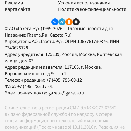
Реклама
Условия использования
Карта сайта
Политика конфиденциальности
© АО «Газета.Ру» (1999-2026) – Главные новости дня
Название:
Газета.Ru
(Gazeta.Ru)
Учредитель:
АО «Газета.Ру»
, ОГРН 1067761730376, ИНН
7743625728
Адрес учредителя: 125239, Россия, Москва, Коптевская
улица, дом 67
Адрес редакции и издателя:
117105
, г.
Москва
,
Варшавское шоссе, д.9, стр.1
Телефон редакции:
+7 (495) 785-00-12
Факс:
+7 (495) 785-17-01
Электронная почта:
gazeta@gazeta.ru
Свидетельство о регистрации СМИ Эл № ФС77-67642
выдано федеральной службой по надзору в сфере
связи, информационных технологий и массовых
коммуникаций (Роскомнадзор) 10.11.2016 г. Редакция не