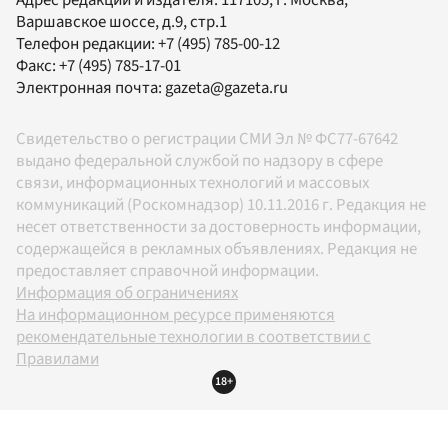
Адрес редакции и издателя:
117105
, г.
Москва
,
Варшавское шоссе, д.9, стр.1
Телефон редакции:
+7 (495) 785-00-12
Факс:
+7 (495) 785-17-01
Электронная почта:
gazeta@gazeta.ru
Свидетельство о регистрации СМИ Эл № ФС77-67642
выдано федеральной службой по надзору в сфере
связи, информационных технологий и массовых
коммуникаций (Роскомнадзор) 10.11.2016 г. Редакция не
несет ответственности за достоверность информации,
содержащейся в рекламных объявлениях. Редакция не
предоставляет справочной информации.
Информация об ограничениях
На информационном ресурсе применяются
рекомендательные технологии в соответствии с
Правилами
18+