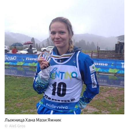
Лыжница Хана Мази Ямник
Aleš Gros