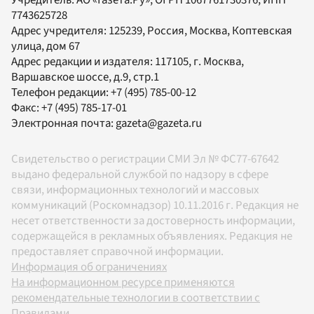
7743625728
Адрес учредителя: 125239, Россия, Москва, Коптевская
улица, дом 67
Адрес редакции и издателя:
117105
, г.
Москва
,
Варшавское шоссе, д.9, стр.1
Телефон редакции:
+7 (495) 785-00-12
Факс:
+7 (495) 785-17-01
Электронная почта:
gazeta@gazeta.ru
Свидетельство о регистрации СМИ Эл № ФС77-67642
выдано федеральной службой по надзору в сфере
связи, информационных технологий и массовых
коммуникаций (Роскомнадзор) 10.11.2016 г. Редакция не
несет ответственности за достоверность информации,
содержащейся в рекламных объявлениях. Редакция не
предоставляет справочной информации.
Информация об ограничениях
На информационном ресурсе применяются
рекомендательные технологии в соответствии с
Правилами