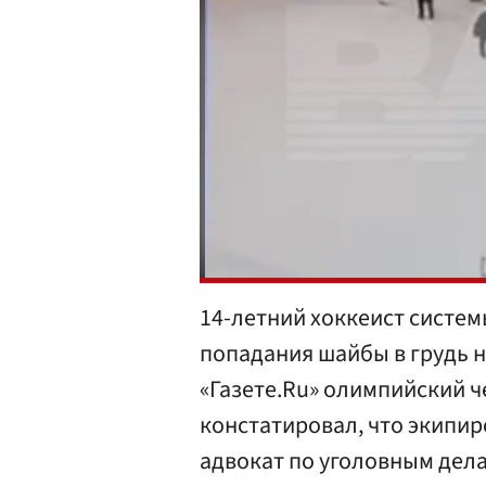
14-летний хоккеист систе
попадания шайбы в грудь н
«Газете.Ru» олимпийский 
констатировал, что экипир
адвокат по уголовным дел