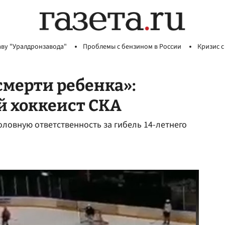
аву "Уралдронзавода"
Проблемы с бензином в России
Кризис с
смерти ребенка»:
й хоккеист СКА
оловную ответственность за гибель 14-летнего