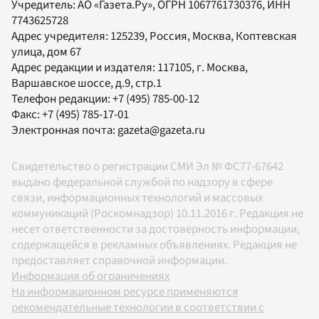
Учредитель:
АО «Газета.Ру»
, ОГРН 1067761730376, ИНН
7743625728
Адрес учредителя: 125239, Россия, Москва, Коптевская
улица, дом 67
Адрес редакции и издателя:
117105
, г.
Москва
,
Варшавское шоссе, д.9, стр.1
Телефон редакции:
+7 (495) 785-00-12
Факс:
+7 (495) 785-17-01
Электронная почта:
gazeta@gazeta.ru
Свидетельство о регистрации СМИ Эл № ФС77-67642
выдано федеральной службой по надзору в сфере
связи, информационных технологий и массовых
коммуникаций (Роскомнадзор) 10.11.2016 г. Редакция не
несет ответственности за достоверность информации,
содержащейся в рекламных объявлениях. Редакция не
предоставляет справочной информации.
Информация об ограничениях
На информационном ресурсе применяются
рекомендательные технологии в соответствии с