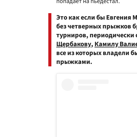
попадает на пьедестал.
Это как если бы Евгения
без четверных прыжков б
турниров, периодически
Щербакову
,
Камилу Вали
все из которых владели 
прыжками.