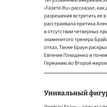
Титулованный американски
«Газете.Ru» рассказал, ка
разрешения встретить ее в
расстраивала критика Алек
в отсутствии четверных пры
знаменитого тренера Брай
отказ. Также Браун раскры
Евгения Плющенко и почем
Германию во Второй миров
Уникальный фигу
Джейсон Браун
— один из сам