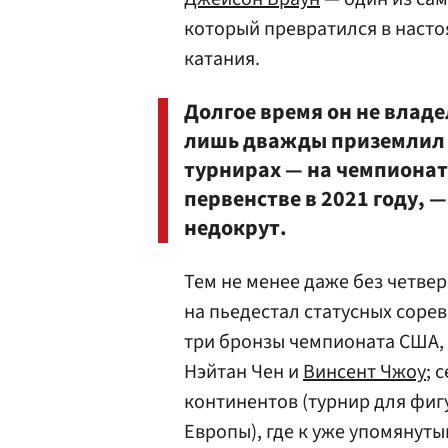
который превратился в наст
катания.
Долгое время он не влад
лишь дважды приземлил 
турнирах — на чемпионат
первенстве в 2021 году, 
недокрут.
Тем не менее даже без четве
на пьедестал статусных сорев
три бронзы чемпионата США, 
Нэйтан Чен и
Винсент Чжоу
; 
континентов (турнир для фиг
Европы), где к уже упомянут