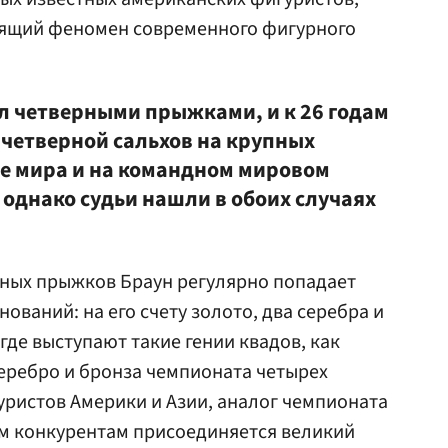
оящий феномен современного фигурного
ел четверными прыжками, и к 26 годам
четверной сальхов на крупных
е мира и на командном мировом
— однако судьи нашли в обоих случаях
рных прыжков Браун регулярно попадает
нований: на его счету золото, два серебра и
где выступают такие гении квадов, как
серебро и бронза чемпионата четырех
уристов Америки и Азии, аналог чемпионата
ым конкурентам присоединяется великий