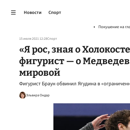
Новости
Спорт
Покушение на гл
15 июля 2021 12:28
Спорт
«Я рос, зная о Холокос
фигурист — о Медведев
мировой
Фигурист Браун обвинил Ягудина в «ограниченн
Эльвира Ондар