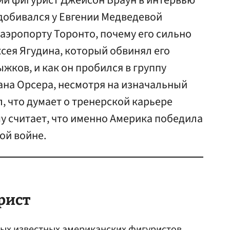
й фигурист Джейсон Браун в интервью
к добивался у Евгении Медведевой
 аэропорту Торонто, почему его сильно
сея Ягудина, который обвинял его
жков, и как он пробился в группу
ана Орсера, несмотря на изначальный
л, что думает о тренерской карьере
у считает, что именно Америка победила
ой войне.
рист
ых известных американских фигуристов,