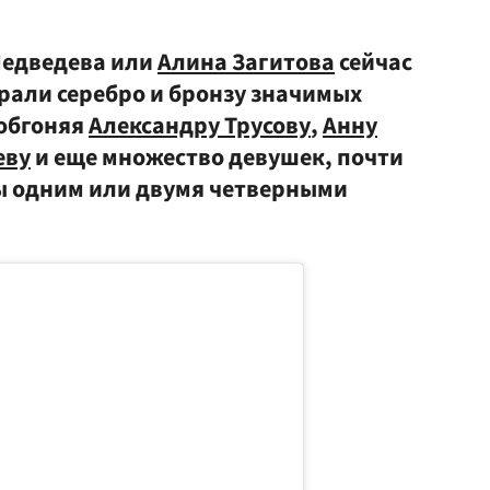
 Медведева или
Алина Загитова
сейчас
рали серебро и бронзу значимых
 обгоняя
Александру Трусову
,
Анну
еву
и еще множество девушек, почти
бы одним или двумя четверными