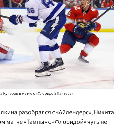
 Кучеров в матче с «Флоридой Пантерз»
алкина разобрался с «Айлендерс», Никита
м матче «Тампы» с «Флоридой» чуть не