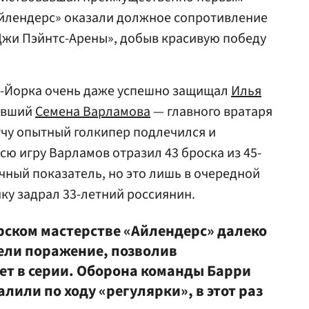
Айлендерс» оказали должное сопротивление
Джи Пэйнтс-Арены», добыв красивую победу
ю-Йорка очень даже успешно защищал
Илья
ивший
Семена Варламова
— главного вратаря
тчу опытный голкипер подлечился и
всю игру Варламов отразил 43 броска из 45-
ычный показатель, но это лишь в очередной
нку задрал 33-летний россиянин.
рском мастерстве «Айлендерс» далеко
пели поражение, позволив
чет в серии. Оборона команды Барри
алили по ходу «регулярки», в этот раз