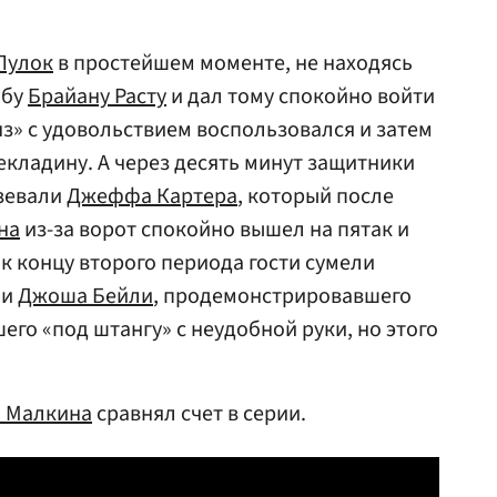
Пулок
в простейшем моменте, не находясь
йбу
Брайану Расту
и дал тому спокойно войти
нз» с удовольствием воспользовался и затем
екладину. А через десять минут защитники
зевали
Джеффа Картера
, который после
на
из-за ворот спокойно вышел на пятак и
к концу второго периода гости сумели
ми
Джоша Бейли
, продемонстрировавшего
го «под штангу» с неудобной руки, но этого
я Малкина
сравнял счет в серии.