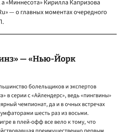
, а «Миннесота» Кирилла Капризова
.Ru» — о главных моментах очередного
Л.
инз» — «Нью-Йорк
льшинство болельщиков и экспертов
а» в серии с «Айлендерс», ведь «пингвины»
ярный чемпионат, да и в очных встречах
умфаторами шесть раз из восьми.
игре в плей-офф все вело к тому, что
действовавшая преимущественно первым