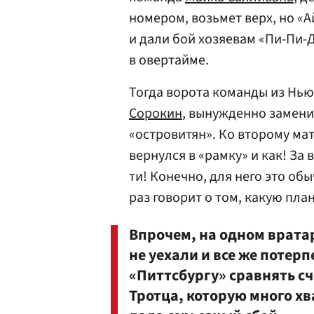
номером, возьмет верх, но «
и дали бой хозяевам «Пи-Пи-
в овертайме.
Тогда ворота команды из Нь
Сорокин
, вынужденно замен
«островитян». Ко второму ма
вернулся в «рамку» и как! За 
ти! Конечно, для него это об
раз говорит о том, какую пла
Впрочем, на одном врата
не уехали и все же потер
«Питтсбургу» сравнять с
Тротца, которую много хв