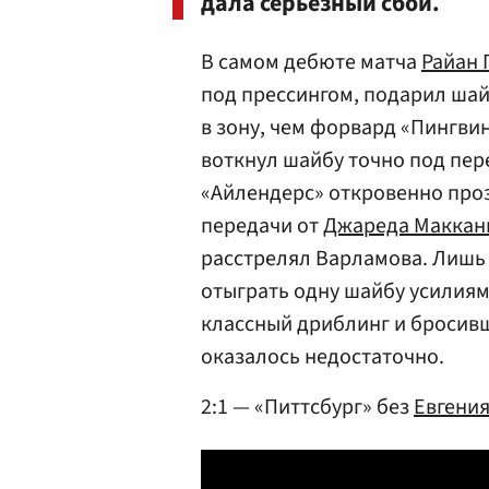
дала серьезный сбой.
В самом дебюте матча
Райан 
под прессингом, подарил ша
в зону, чем форвард «Пингви
воткнул шайбу точно под пер
«Айлендерс» откровенно про
передачи от
Джареда Маккан
расстрелял Варламова. Лишь 
отыграть одну шайбу усилия
классный дриблинг и бросивше
оказалось недостаточно.
2:1 — «Питтсбург» без
Евгени