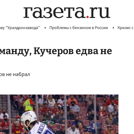
аву "Уралдронзавода"
Проблемы с бензином в России
Кризис с
манду, Кучеров едва не
ов не набрал