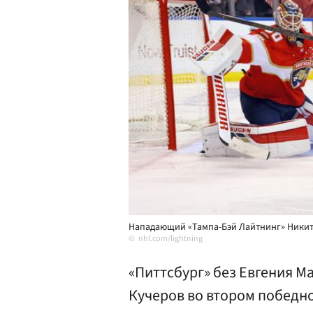
Нападающий «Тампа-Бэй Лайтнинг» Никита
nhl.com/lightning
«Питтсбург» без Евгения М
Кучеров во втором победно