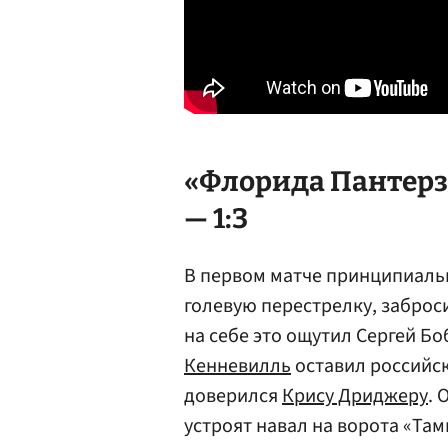
«Флорида Пантерз
— 1:3
В первом матче принципиаль
голевую перестрелку, заброси
на себе это ощутил Сергей Б
Кенневилль
оставил российск
доверился
Крису Дриджеру
. 
устроят навал на ворота «Та