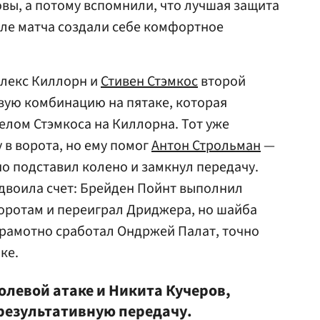
овы, а потому вспомнили, что лучшая защита
чале матча создали себе комфортное
Алекс Киллорн и
Стивен Стэмкос
второй
вую комбинацию на пятаке, которая
лом Стэмкоса на Киллорна. Тот уже
 в ворота, но ему помог
Антон Строльман
—
о подставил колено и замкнул передачу.
удвоила счет: Брейден Пойнт выполнил
оротам и переиграл Дриджера, но шайба
 грамотно сработал Ондржей Палат, точно
ке.
олевой атаке и Никита Кучеров,
 результативную передачу.