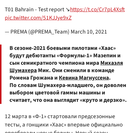
T01 Bahrain - Test report ↘️
https://t.co/Cr7pL4Xsft
pic.twitter.com/51KJJye9xZ
— PREMA (@PREMA_Team)
March 10, 2021
В сезоне-2021 боевыми пилотами «Хаас»
будут дебютанты «Формулы-1» Мазепин и
сын семикратного чемпиона мира
Михаэля
Шумахера
Мик. Они сменили в команде
Ромена Грожана и
Кевина Магнуссена
.
По словам Шумахера-младшего, он доволен
выбором цветовой гаммы машины и
считает, что она выглядит «круто и дерзко».
12 марта в «Ф-1» стартовали предсезонные
тесты, а гонщики «Хаас» впервые официально