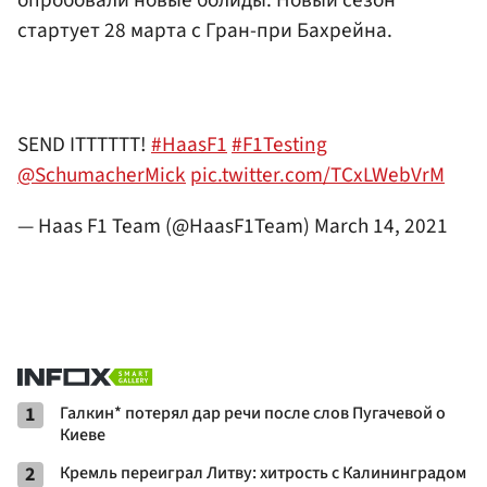
опробовали новые болиды. Новый сезон
стартует 28 марта с Гран-при Бахрейна.
SEND ITTTTTT!
#HaasF1
#F1Testing
@SchumacherMick
pic.twitter.com/TCxLWebVrM
— Haas F1 Team (@HaasF1Team)
March 14, 2021
1
Галкин* потерял дар речи после слов Пугачевой о
Киеве
2
Кремль переиграл Литву: хитрость с Калининградом