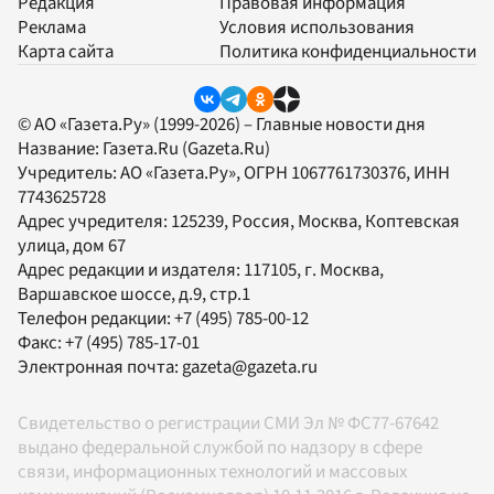
Редакция
Правовая информация
Реклама
Условия использования
Карта сайта
Политика конфиденциальности
© АО «Газета.Ру» (1999-2026) – Главные новости дня
Название:
Газета.Ru
(Gazeta.Ru)
Учредитель:
АО «Газета.Ру»
, ОГРН 1067761730376, ИНН
7743625728
Адрес учредителя: 125239, Россия, Москва, Коптевская
улица, дом 67
Адрес редакции и издателя:
117105
, г.
Москва
,
Варшавское шоссе, д.9, стр.1
Телефон редакции:
+7 (495) 785-00-12
Факс:
+7 (495) 785-17-01
Электронная почта:
gazeta@gazeta.ru
Свидетельство о регистрации СМИ Эл № ФС77-67642
выдано федеральной службой по надзору в сфере
связи, информационных технологий и массовых