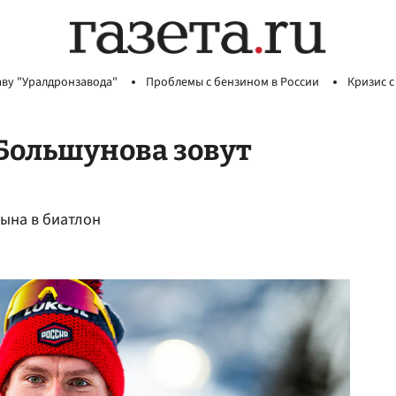
аву "Уралдронзавода"
Проблемы с бензином в России
Кризис с
 Большунова зовут
сына в биатлон