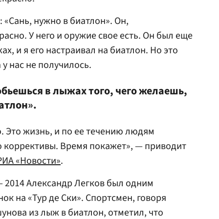
 «Сань, нужно в биатлон». Он,
асно. У него и оружие свое есть. Он был еще
х, и я его настраивал на биатлон. Но это
 у нас не получилось.
обьешься в лыжах того, чего желаешь,
атлон».
о. Это жизнь, и по ее течению людям
о коррективы. Время покажет», — приводит
РИА «Новости»
.
 2014 Александр Легков был одним
ок на «Тур де Ски». Спортсмен, говоря
нова из лыж в биатлон, отметил, что