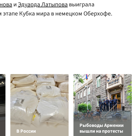
нова
и
Эдуарда Латыпова
выиграла
 этапе Кубка мира в немецком Оберхофе.
Рыбоводы Армении
В России
вышли на протесты