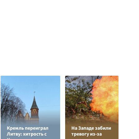
Кремль переиграл
На Западе забили
Ч
Литву: хитрость с
тревогу из-за
н