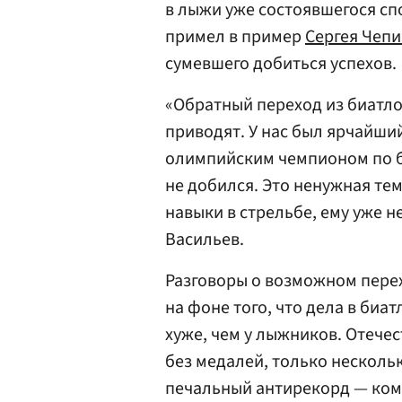
в лыжи уже состоявшегося сп
примел в пример
Сергея Чеп
сумевшего добиться успехов.
«Обратный переход из биатло
приводят. У нас был ярчайши
олимпийским чемпионом по б
не добился. Это ненужная тем
навыки в стрельбе, ему уже 
Васильев.
Разговоры о возможном перех
на фоне того, что дела в биа
хуже, чем у лыжников. Отече
без медалей, только нескольк
печальный антирекорд — ком