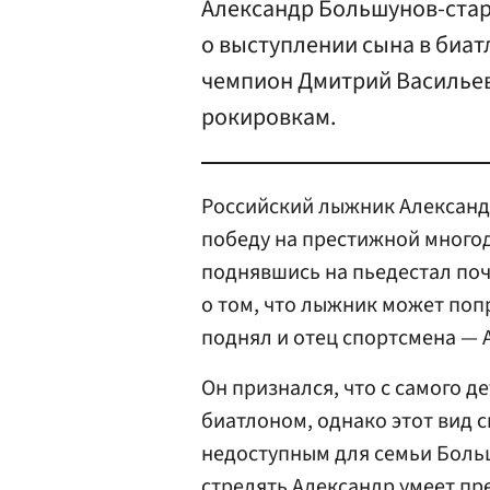
Александр Большунов-стар
о выступлении сына в биа
чемпион Дмитрий Васильев
рокировкам.
Российский лыжник Александ
победу на престижной многод
поднявшись на пьедестал поч
о том, что лыжник может попр
поднял и отец спортсмена —
Он признался, что с самого д
биатлоном, однако этот вид с
недоступным для семьи Боль
стрелять Александр умеет пр