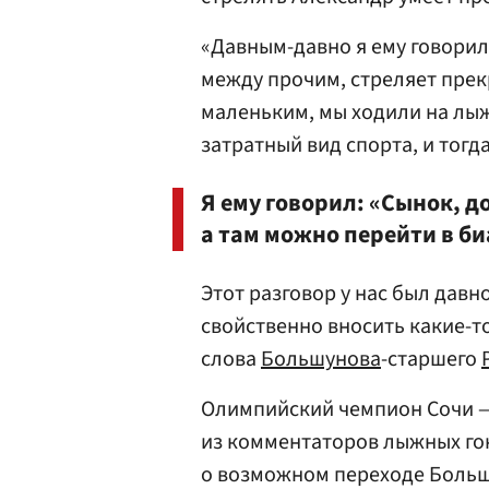
«Давным-давно я ему говорил:
между прочим, стреляет прекр
маленьким, мы ходили на лыжа
затратный вид спорта, и тогда
Я ему говорил: «Сынок, д
а там можно перейти в би
Этот разговор у нас был давн
свойственно вносить какие-т
слова
Большунова
-старшего
Олимпийский чемпион Сочи —
из комментаторов лыжных гон
о возможном переходе Большу