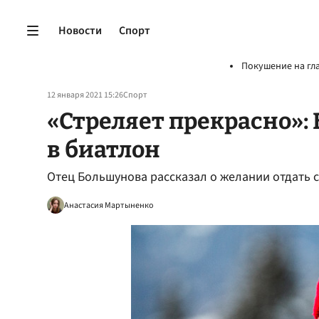
Новости
Спорт
Покушение на гл
12 января 2021 15:26
Спорт
«Стреляет прекрасно»:
в биатлон
Отец Большунова рассказал о желании отдать 
Анастасия Мартыненко