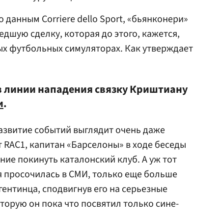
о данным Corriere dello Sport, «бьянконери»
дшую сделку, которая до этого, кажется,
ых футбольных симуляторах. Как утверждает
 в линии нападения связку Криштиану
и
.
азвитие событий выглядит очень даже
т RAC1, капитан «Барселоны» в ходе беседы
ие покинуть каталонский клуб. А уж тот
 просочилась в СМИ, только еще больше
гентинца, сподвигнув его на серьезные
торую он пока что посвятил только сине-