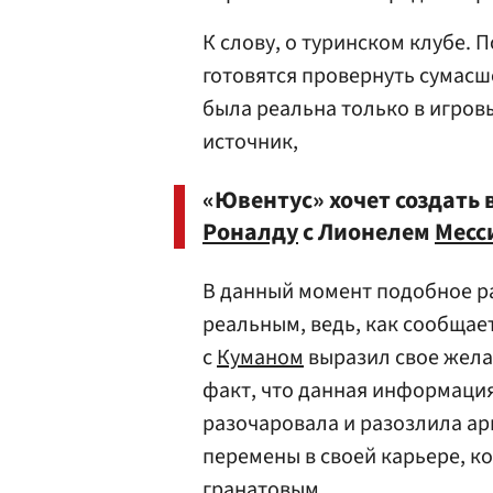
К слову, о туринском клубе. П
готовятся провернуть сумасше
была реальна только в игров
источник,
«Ювентус» хочет создать
Роналду
с Лионелем
Месс
В данный момент подобное р
реальным, ведь, как сообщае
с
Куманом
выразил свое желан
факт, что данная информация
разочаровала и разозлила ар
перемены в своей карьере, ко
гранатовым.