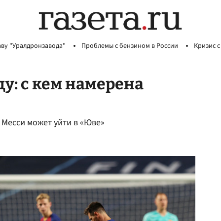
аву "Уралдронзавода"
Проблемы с бензином в России
Кризис с
у: с кем намерена
»
 Месси может уйти в «Юве»