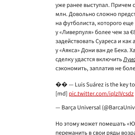
уже ранее выступал. Причем 
млн. Довольно сложно предст
на футболиста, которого еще
у «Ливерпуля» более чем за €
задействовать Суареса и как 
у «Аякса» Дони ван де Бека. Х
сделку удастся включить
Луис
сэкономить, заплатив не боле
�� — Luis Suárez is the key to
[md]
pic.twitter.com/iqlzIVcsdz
— Barça Universal (@BarcaUniv
Но этому может помешать «Юв
переманить в свои ряды возр