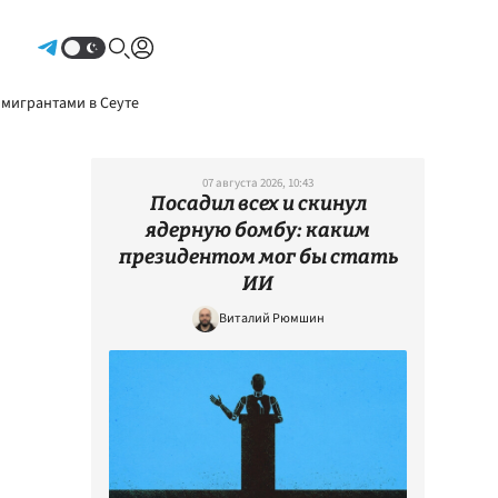
Авторизоваться
 мигрантами в Сеуте
07 августа 2026, 10:43
Посадил всех и скинул
ядерную бомбу: каким
президентом мог бы стать
ИИ
Виталий Рюмшин