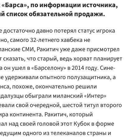
х «Барса», по информации источника,
й список обязательной продажи.
 достаточно давно потерял статус игрока
но, самого 32-летнего хавбека не
панские СМИ, Ракитич уже даже присмотрел
т сказать, что старый, ведь хорват планирует
 он ушел в «Барселону» в 2014 году. Сине-
 не удерживали опытного полузащитника, а
нса, похоже, окончательно решили
андалузцы обыграли миланский «Интер»
евали свой очередной, шестой титул второго
ира континента. Ракитич, который
мал над своей головой этот Кубок в форме
ведущим одного из телеканалов страны и