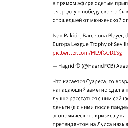
в прямом эфире одетым прыгн
очередную победу своего быв
отошедшей от мюнхенской опл
Ivan Rakitic, Barcelona Player, 
Europa League Trophy of Sevill
pic.twitter.com/ML9fGQD1Sg
— Hagrid ✆ (@HagridFCB)
Augu
Что касается Суареса, то возр
нападающий заметно сдал в по
лучше расстаться с ним сейча
деньги (а с ними после панд
экономического кризиса у ка
претендентом на Луиса назыв