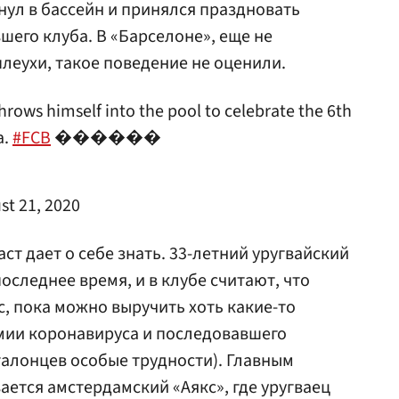
ул в бассейн и принялся праздновать
шего клуба. В «Барселоне», еще не
еухи, такое поведение не оценили.
throws himself into the pool to celebrate the 6th
a.
#FCB
������
st 21, 2020
аст дает о себе знать. 33-летний уругвайский
следнее время, и в клубе считают, что
с, пока можно выручить хоть какие-то
емии коронавируса и последовавшего
талонцев особые трудности). Главным
ается амстердамский «Аякс», где уругваец