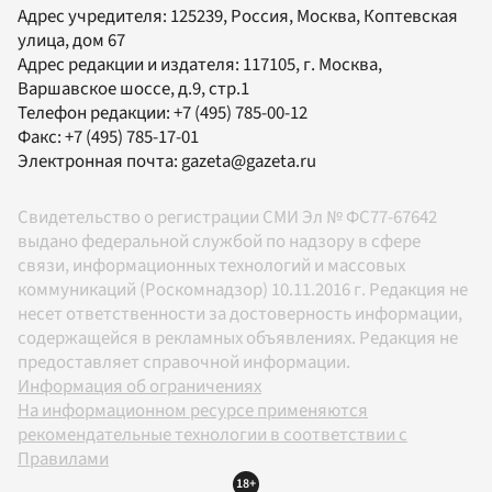
Адрес учредителя: 125239, Россия, Москва, Коптевская
улица, дом 67
Адрес редакции и издателя:
117105
, г.
Москва
,
Варшавское шоссе, д.9, стр.1
Телефон редакции:
+7 (495) 785-00-12
Факс:
+7 (495) 785-17-01
Электронная почта:
gazeta@gazeta.ru
Свидетельство о регистрации СМИ Эл № ФС77-67642
выдано федеральной службой по надзору в сфере
связи, информационных технологий и массовых
коммуникаций (Роскомнадзор) 10.11.2016 г. Редакция не
несет ответственности за достоверность информации,
содержащейся в рекламных объявлениях. Редакция не
предоставляет справочной информации.
Информация об ограничениях
На информационном ресурсе применяются
рекомендательные технологии в соответствии с
Правилами
18+