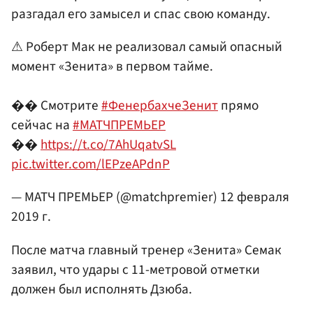
разгадал его замысел и спас свою команду.
⚠ Роберт Мак не реализовал самый опасный
момент «Зенита» в первом тайме.
�� Смотрите
#ФенербахчеЗенит
прямо
сейчас на
#МАТЧПРЕМЬЕР
��
https://t.co/7AhUqatvSL
pic.twitter.com/lEPzeAPdnP
— МАТЧ ПРЕМЬЕР (@matchpremier)
12 февраля
2019 г.
После матча главный тренер «Зенита» Семак
заявил, что удары с 11-метровой отметки
должен был исполнять Дзюба.