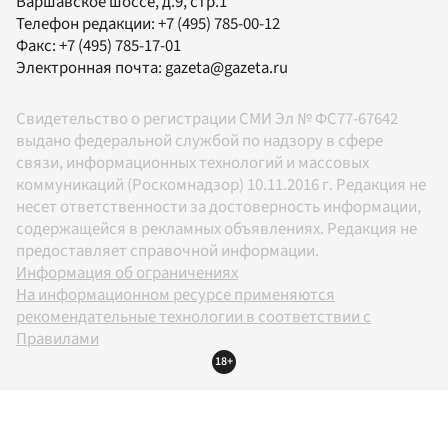
Варшавское шоссе, д.9, стр.1
Телефон редакции:
+7 (495) 785-00-12
Факс:
+7 (495) 785-17-01
Электронная почта:
gazeta@gazeta.ru
Свидетельство о регистрации СМИ Эл № ФС77-67642
выдано федеральной службой по надзору в сфере
связи, информационных технологий и массовых
коммуникаций (Роскомнадзор) 10.11.2016 г. Редакция не
несет ответственности за достоверность информации,
содержащейся в рекламных объявлениях. Редакция не
предоставляет справочной информации.
Информация об ограничениях
На информационном ресурсе применяются
рекомендательные технологии в соответствии с
Правилами
18+