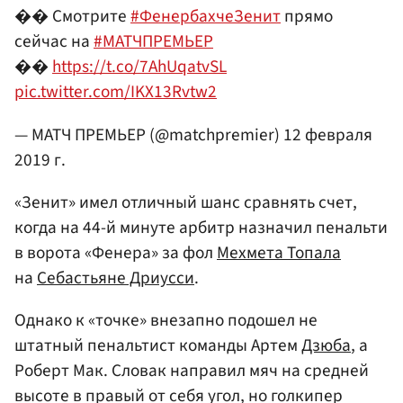
�� Смотрите
#ФенербахчеЗенит
прямо
сейчас на
#МАТЧПРЕМЬЕР
��
https://t.co/7AhUqatvSL
pic.twitter.com/IKX13Rvtw2
— МАТЧ ПРЕМЬЕР (@matchpremier)
12 февраля
2019 г.
«Зенит» имел отличный шанс сравнять счет,
когда на 44-й минуте арбитр назначил пенальти
в ворота «Фенера» за фол
Мехмета Топала
на
Себастьяне Дриусси
.
Однако к «точке» внезапно подошел не
штатный пенальтист команды Артем
Дзюба
, а
Роберт Мак. Словак направил мяч на средней
высоте в правый от себя угол, но голкипер