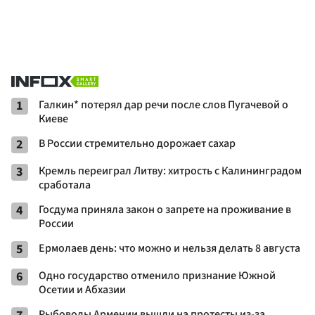
1
Галкин* потерял дар речи после слов Пугачевой о
Киеве
2
В России стремительно дорожает сахар
3
Кремль переиграл Литву: хитрость с Калининградом
сработала
4
Госдума приняла закон о запрете на проживание в
России
5
Ермолаев день: что можно и нельзя делать 8 августа
6
Одно государство отменило признание Южной
Осетии и Абхазии
Рыбоводы Армении вышли на протесты из-за