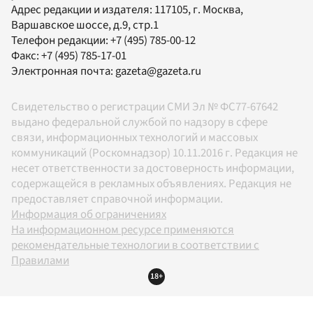
Адрес редакции и издателя:
117105
, г.
Москва
,
Варшавское шоссе, д.9, стр.1
Телефон редакции:
+7 (495) 785-00-12
Факс:
+7 (495) 785-17-01
Электронная почта:
gazeta@gazeta.ru
Свидетельство о регистрации СМИ Эл № ФС77-67642
выдано федеральной службой по надзору в сфере
связи, информационных технологий и массовых
коммуникаций (Роскомнадзор) 10.11.2016 г. Редакция не
несет ответственности за достоверность информации,
содержащейся в рекламных объявлениях. Редакция не
предоставляет справочной информации.
Информация об ограничениях
На информационном ресурсе применяются
рекомендательные технологии в соответствии с
Правилами
18+