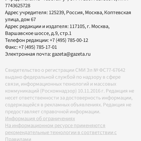
7743625728
Адрес учредителя: 125239, Россия, Москва, Коптевская
улица, дом 67
Адрес редакции и издателя:
117105
, г.
Москва
,
Варшавское шоссе, д.9, стр.1
Телефон редакции:
+7 (495) 785-00-12
Факс:
+7 (495) 785-17-01
Электронная почта:
gazeta@gazeta.ru
Свидетельство о регистрации СМИ Эл № ФС77-67642
выдано федеральной службой по надзору в сфере
связи, информационных технологий и массовых
коммуникаций (Роскомнадзор) 10.11.2016 г. Редакция не
несет ответственности за достоверность информации,
содержащейся в рекламных объявлениях. Редакция не
предоставляет справочной информации.
Информация об ограничениях
На информационном ресурсе применяются
рекомендательные технологии в соответствии с
Правилами