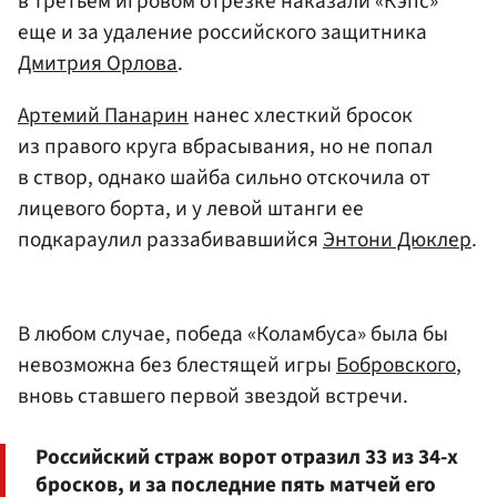
в третьем игровом отрезке наказали «Кэпс»
еще и за удаление российского защитника
Дмитрия Орлова
.
Артемий Панарин
нанес хлесткий бросок
из правого круга вбрасывания, но не попал
в створ, однако шайба сильно отскочила от
лицевого борта, и у левой штанги ее
подкараулил раззабивавшийся
Энтони Дюклер
.
В любом случае, победа «Коламбуса» была бы
невозможна без блестящей игры
Бобровского
,
вновь ставшего первой звездой встречи.
Российский страж ворот отразил 33 из 34-х
бросков, и за последние пять матчей его