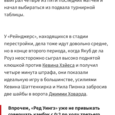
выиграл четыре из пяти последних матчей и
начал выбираться из подвала турнирной
таблицы.
У «Рейнджерс», находящихся в стадии
перестройки, дела тоже идут довольно средне,
но в конце второго периода, когда Якуб де ла
Роуз неосторожно сыграл высоко поднятой
клюшкой против
Кевина Хэйеса
и получил
четыре минута штрафа, они показали
идеальную игру в большинстве, усилиями
Кевина Шаттенкирка и Нила Пионка забросив
две шайбы в ворота
Джимми Ховарда
.
Впрочем, «Ред Уингз» уже не привыкать
совершать камбэк с 0:2 по ходу третьего