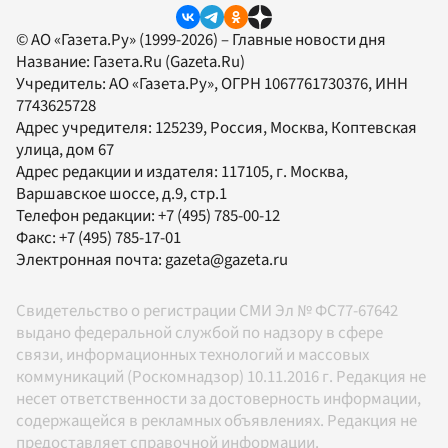
© АО «Газета.Ру» (1999-2026) – Главные новости дня
Название:
Газета.Ru
(Gazeta.Ru)
Учредитель:
АО «Газета.Ру»
, ОГРН 1067761730376, ИНН
7743625728
Адрес учредителя: 125239, Россия, Москва, Коптевская
улица, дом 67
Адрес редакции и издателя:
117105
, г.
Москва
,
Варшавское шоссе, д.9, стр.1
Телефон редакции:
+7 (495) 785-00-12
Факс:
+7 (495) 785-17-01
Электронная почта:
gazeta@gazeta.ru
Свидетельство о регистрации СМИ Эл № ФС77-67642
выдано федеральной службой по надзору в сфере
связи, информационных технологий и массовых
коммуникаций (Роскомнадзор) 10.11.2016 г. Редакция не
несет ответственности за достоверность информации,
содержащейся в рекламных объявлениях. Редакция не
предоставляет справочной информации.