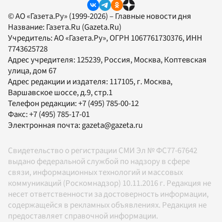
© АО «Газета.Ру» (1999-2026) – Главные новости дня
Название:
Газета.Ru
(Gazeta.Ru)
Учредитель:
АО «Газета.Ру»
, ОГРН 1067761730376, ИНН
7743625728
Адрес учредителя: 125239, Россия, Москва, Коптевская
улица, дом 67
Адрес редакции и издателя:
117105
, г.
Москва
,
Варшавское шоссе, д.9, стр.1
Телефон редакции:
+7 (495) 785-00-12
Факс:
+7 (495) 785-17-01
Электронная почта:
gazeta@gazeta.ru
Свидетельство о регистрации СМИ Эл № ФС77-67642
выдано федеральной службой по надзору в сфере
связи, информационных технологий и массовых
коммуникаций (Роскомнадзор) 10.11.2016 г. Редакция не
несет ответственности за достоверность информации,
содержащейся в рекламных объявлениях. Редакция не
предоставляет справочной информации.