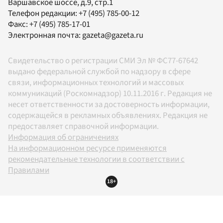
Варшавское шоссе, д.9, стр.1
Телефон редакции:
+7 (495) 785-00-12
Факс:
+7 (495) 785-17-01
Электронная почта:
gazeta@gazeta.ru
Свидетельство о регистрации СМИ Эл № ФС77-67642
выдано федеральной службой по надзору в сфере
связи, информационных технологий и массовых
коммуникаций (Роскомнадзор) 10.11.2016 г. Редакция не
несет ответственности за достоверность информации,
содержащейся в рекламных объявлениях. Редакция не
предоставляет справочной информации.
Информация об ограничениях
На информационном ресурсе применяются
рекомендательные технологии в соответствии с
Правилами
18+